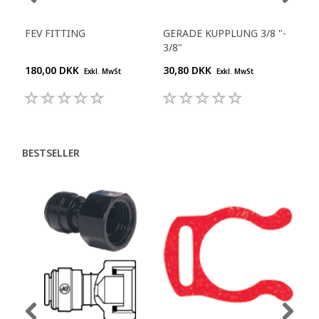
FEV FITTING
GERADE KUPPLUNG 3/8 "-
Y-S
3/8"
180,00 DKK
30,80 DKK
55,
Exkl. MwSt
Exkl. MwSt
BESTSELLER