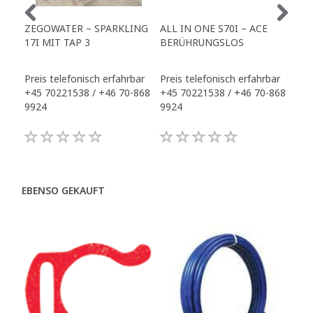
ZEGOWATER – SPARKLING
ALL IN ONE S70I – ACE
TO
17I MIT TAP 3
BERÜHRUNGSLOS
TR
Preis telefonisch erfahrbar
Preis telefonisch erfahrbar
Pre
+45 70221538 / +46 70-868
+45 70221538 / +46 70-868
+45
9924
9924
992
EBENSO GEKAUFT