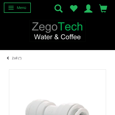
Menü
Anzeige ändern
Zoll (")