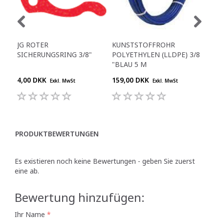
JG ROTER
KUNSTSTOFFROHR
GER
SICHERUNGSRING 3/8"
POLYETHYLEN (LLDPE) 3/8
"- 3
"BLAU 5 M
4,00 DKK
159,00 DKK
30,
Exkl. MwSt
Exkl. MwSt
PRODUKTBEWERTUNGEN
Es existieren noch keine Bewertungen - geben Sie zuerst
eine ab.
Bewertung hinzufügen:
Ihr Name