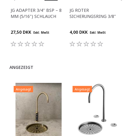
JG ADAPTER 3/4" BSP – 8
JG ROTER
GER
MM (5/16") SCHLAUCH
SICHERUNGSRING 3/8"
1/4
27,50 DKK
4,00 DKK
25,
Exkl. MwSt
Exkl. MwSt
ANGEZEIGT
Angesagt
Angesagt
A