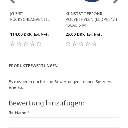
JG 3/8"
KUNSTSTOFFROHR
KU
RÜCKSCHLAGVENTIL
POLYETHYLEN (LLDPE) 1/4
POL
"BLAU 5 M
"BL
114,00 DKK
25,00 DKK
159
Exkl. MwSt
Exkl. MwSt
PRODUKTBEWERTUNGEN
Es existieren noch keine Bewertungen - geben Sie zuerst
eine ab.
Bewertung hinzufügen:
Ihr Name