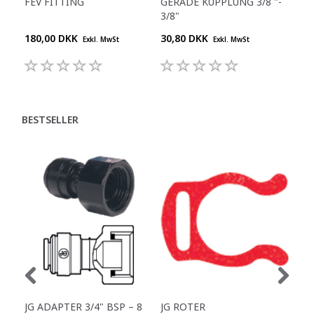
FEV FITTING
GERADE KUPPLUNG 3/8 "-
Y-S
3/8"
180,00 DKK
30,80 DKK
55,
Exkl. MwSt
Exkl. MwSt
BESTSELLER
JG ADAPTER 3/4" BSP – 8
JG ROTER
GER