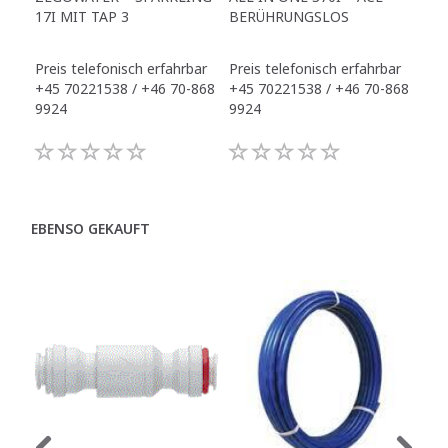
17I MIT TAP 3
BERÜHRUNGSLOS
TR
Preis telefonisch erfahrbar
Preis telefonisch erfahrbar
Pre
+45 70221538 / +46 70-868
+45 70221538 / +46 70-868
+45
9924
9924
992
EBENSO GEKAUFT