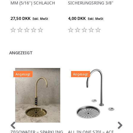
MM (5/16") SCHLAUCH
SICHERUNGSRING 3/8"
1/4
27,50 DKK
4,00 DKK
25,
Exkl. MwSt
Exkl. MwSt
ANGEZEIGT
Angesagt
Angesagt
A
ZEGOWATER – SPARKLING
ALL IN ONE S70I – ACE
TO