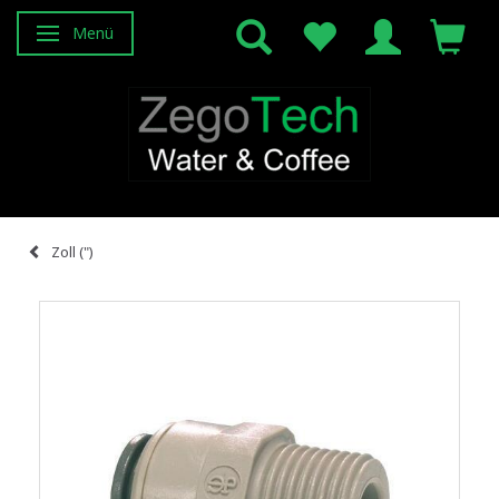
Menü
Anzeige ändern
Zoll (")