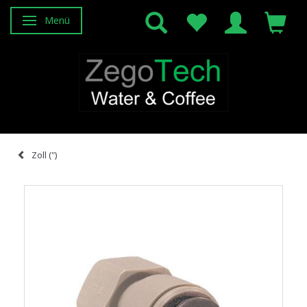
Menü
Anzeige ändern
Zoll (")