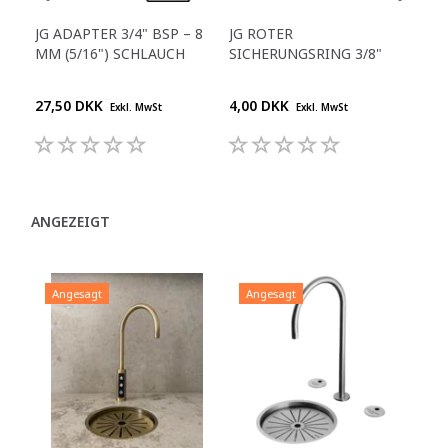
JG ADAPTER 3/4" BSP – 8
JG ROTER
GER
MM (5/16") SCHLAUCH
SICHERUNGSRING 3/8"
1/4
27,50 DKK
4,00 DKK
25,
Exkl. MwSt
Exkl. MwSt
ANGEZEIGT
Angesagt
Angesagt
A