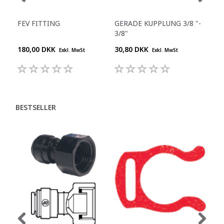
FEV FITTING
GERADE KUPPLUNG 3/8 "-
Y-S
3/8"
180,00 DKK
30,80 DKK
55,
Exkl. MwSt
Exkl. MwSt
BESTSELLER