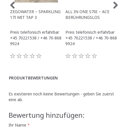
ZEGOWATER – SPARKLING
ALL IN ONE S70I – ACE
TO
17I MIT TAP 3
BERÜHRUNGSLOS
TR
Preis telefonisch erfahrbar
Preis telefonisch erfahrbar
Pre
+45 70221538 / +46 70-868
+45 70221538 / +46 70-868
+45
9924
9924
992
PRODUKTBEWERTUNGEN
Es existieren noch keine Bewertungen - geben Sie zuerst
eine ab.
Bewertung hinzufügen:
Ihr Name