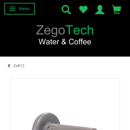
Menü
Anzeige ändern
Zoll (")