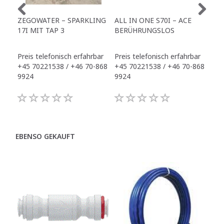
ZEGOWATER – SPARKLING
ALL IN ONE S70I – ACE
TO
17I MIT TAP 3
BERÜHRUNGSLOS
TR
Preis telefonisch erfahrbar
Preis telefonisch erfahrbar
Pre
+45 70221538 / +46 70-868
+45 70221538 / +46 70-868
+45
9924
9924
992
EBENSO GEKAUFT