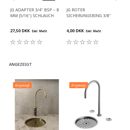
JG ADAPTER 3/4" BSP – 8
JG ROTER
GER
MM (5/16") SCHLAUCH
SICHERUNGSRING 3/8"
1/4
27,50 DKK
4,00 DKK
25,
Exkl. MwSt
Exkl. MwSt
ANGEZEIGT
Angesagt
Angesagt
A