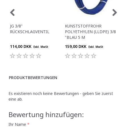
JG 3/8"
KUNSTSTOFFROHR
T-S
RÜCKSCHLAGVENTIL
POLYETHYLEN (LLDPE) 3/8
"BLAU 5 M
114,00 DKK
159,00 DKK
38,
Exkl. MwSt
Exkl. MwSt
PRODUKTBEWERTUNGEN
Es existieren noch keine Bewertungen - geben Sie zuerst
eine ab.
Bewertung hinzufügen:
Ihr Name