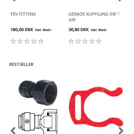
FEV FITTING
GERADE KUPPLUNG 3/8 "-
Y-S
3/8"
180,00 DKK
30,80 DKK
55,
Exkl. MwSt
Exkl. MwSt
BESTSELLER