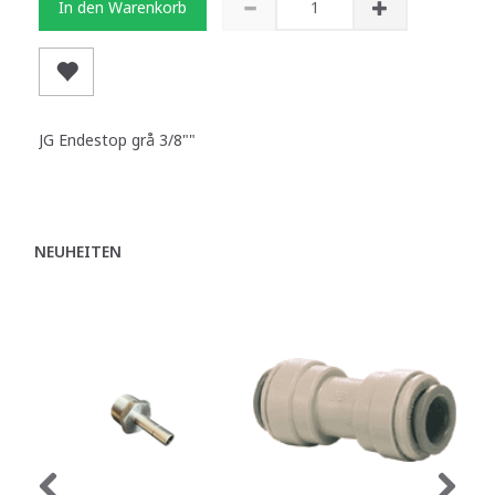
In den Warenkorb
JG Endestop grå 3/8""
NEUHEITEN