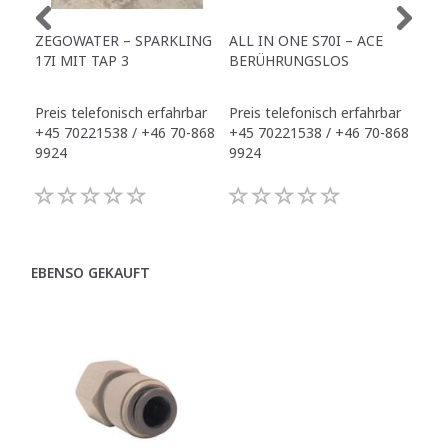
ZEGOWATER – SPARKLING
ALL IN ONE S70I – ACE
TO
17I MIT TAP 3
BERÜHRUNGSLOS
TR
Preis telefonisch erfahrbar
Preis telefonisch erfahrbar
Pre
+45 70221538 / +46 70-868
+45 70221538 / +46 70-868
+45
9924
9924
992
EBENSO GEKAUFT