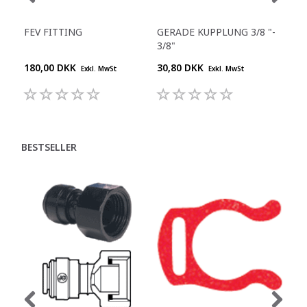
FEV FITTING
GERADE KUPPLUNG 3/8 "-
Y-S
3/8"
180,00 DKK
30,80 DKK
55,
Exkl. MwSt
Exkl. MwSt
BESTSELLER