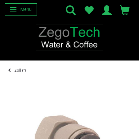
Menü
Anzeige ändern
Zoll (")