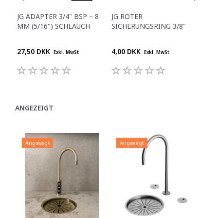
JG ADAPTER 3/4" BSP – 8
JG ROTER
GER
MM (5/16") SCHLAUCH
SICHERUNGSRING 3/8"
1/4
27,50 DKK
4,00 DKK
25,
Exkl. MwSt
Exkl. MwSt
ANGEZEIGT
Angesagt
Angesagt
A