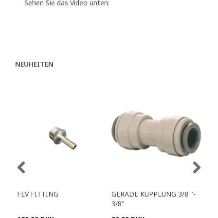
Sehen Sie das Video unten:
NEUHEITEN
FEV FITTING
GERADE KUPPLUNG 3/8 "-
Y-S
3/8"