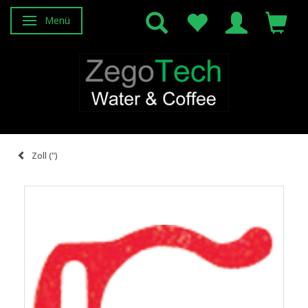
Menü
Anzeige ändern
Zoll (")