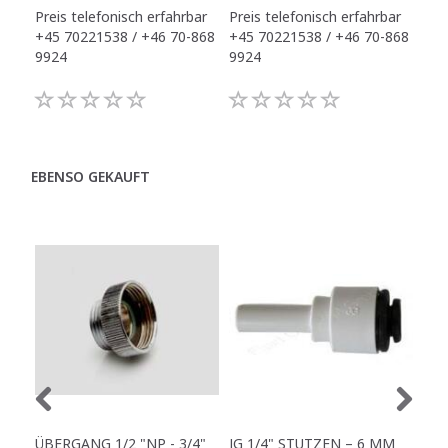
Preis telefonisch erfahrbar
Preis telefonisch erfahrbar
Pre
+45 70221538 / +46 70-868
+45 70221538 / +46 70-868
+45
9924
9924
992
EBENSO GEKAUFT
ÜBERGANG 1/2 "NP - 3/4"
JG 1/4" STUTZEN – 6 MM
JG 