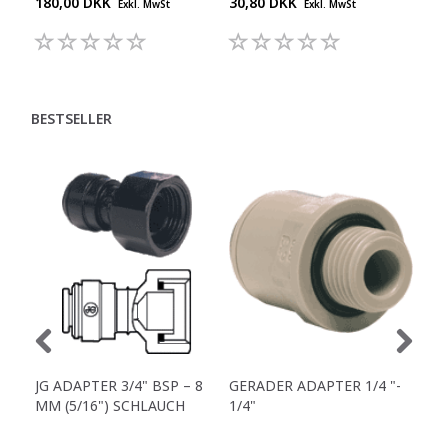
180,00 DKK
30,80 DKK
55,
Exkl. MwSt
Exkl. MwSt
BESTSELLER
JG ADAPTER 3/4" BSP – 8
GERADER ADAPTER 1/4 "-
SIC
MM (5/16") SCHLAUCH
1/4"