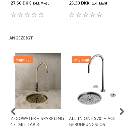
27,50 DKK
25,30 DKK
3,0
Exkl. MwSt
Exkl. MwSt
ANGEZEIGT
Angesagt
Angesagt
A
ZEGOWATER – SPARKLING
ALL IN ONE S70I – ACE
TO
17I MIT TAP 3
BERÜHRUNGSLOS
TR