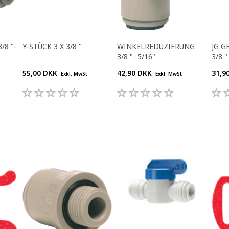
/8 "-
Y-STÜCK 3 X 3/8 "
WINKELREDUZIERUNG
JG G
3/8 "- 5/16"
3/8 "
55,00 DKK
42,90 DKK
31,9
Exkl. MwSt
Exkl. MwSt