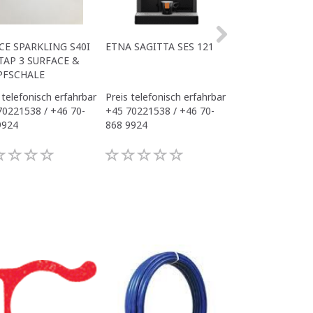
CE SPARKLING S40I
ETNA SAGITTA SES 121
ALL IN ONE ACE
TAP 3 SURFACE &
OFFICE
PFSCHALE
 telefonisch erfahrbar
Preis telefonisch erfahrbar
Preis telefonisch
70221538 / +46 70-
+45 70221538 / +46 70-
+45 70221538 / 
9924
868 9924
868 9924