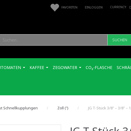
FAVORITEN
EINLOGGEN
SUCHEN
UTOMATEN
KAFFEE
ZEGOWATER
CO₂-FLASCHE
SCHRÄ
st Schnellkupplungen
Zoll (")
JG T-Stück 3/8" – 3/8" – 1
JG T-Stück 3/