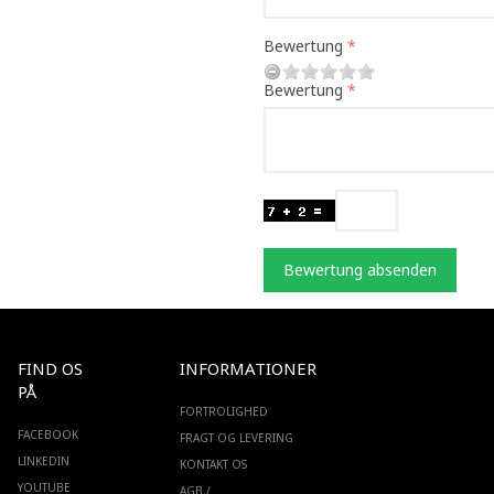
Bewertung
Bewertung
Bewertung absenden
FIND OS
INFORMATIONER
PÅ
FORTROLIGHED
FACEBOOK
FRAGT OG LEVERING
LINKEDIN
KONTAKT OS
YOUTUBE
AGB /