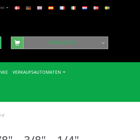
DKK
WARENKORB
NKE
VERKAUFSAUTOMATEN
/4"
8" – 3/8" – 1/4"