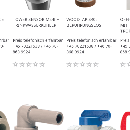
CE
TOWER SENSOR M24I –
WOODTAP S40I
OFFI
TRINKWASSERKÜHLER
BERÜHRUNGSLOS
MIT 
TRO
hrbar
Preis telefonisch erfahrbar
Preis telefonisch erfahrbar
Preis
70-
+45 70221538 / +46 70-
+45 70221538 / +46 70-
+45 
868 9924
868 9924
868 