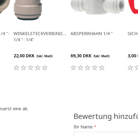
4 "-
WINKELSTECKVERBINDER
ABSPERRHAHN 1/4 "
SICH
1/4 "- 1/4"
22,00 DKK
69,30 DKK
3,00
Exkl. MwSt
Exkl. MwSt
uerst eine ab.
Bewertung hinzuf
Ihr Name