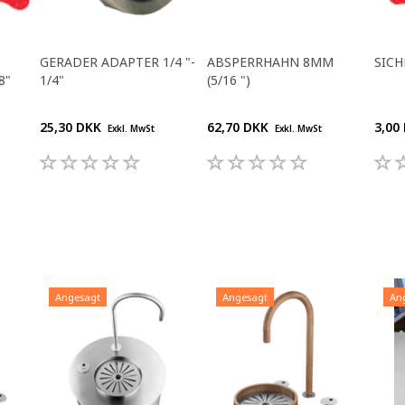
GERADER ADAPTER 1/4 "-
ABSPERRHAHN 8MM
SICH
8"
1/4"
(5/16 ")
25,30 DKK
62,70 DKK
3,00
Exkl. MwSt
Exkl. MwSt
Angesagt
Angesagt
An