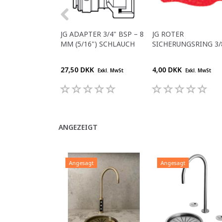
JG ADAPTER 3/4" BSP – 8
JG ROTER
MM (5/16") SCHLAUCH
SICHERUNGSRING 3/
27,50 DKK
4,00 DKK
Exkl. MwSt
Exkl. MwSt
ANGEZEIGT
Angesagt
Angesagt