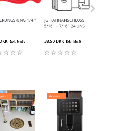
ERUNGSRING 1/4 "
JG HAHNANSCHLUSS
JG 3/8" BSP – 8
5/16" – 7/16"-24 UNS
BUCHSE
 DKK
38,50 DKK
29,70 DKK
Exkl. MwSt
Exkl. MwSt
Exkl. M
gesagt
Angesagt
Angesagt