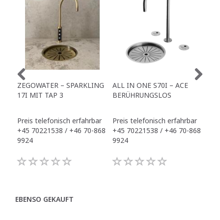
ZEGOWATER – SPARKLING
ALL IN ONE S70I – ACE
TO
17I MIT TAP 3
BERÜHRUNGSLOS
TR
Preis telefonisch erfahrbar
Preis telefonisch erfahrbar
Pre
+45 70221538 / +46 70-868
+45 70221538 / +46 70-868
+45
9924
9924
992
EBENSO GEKAUFT