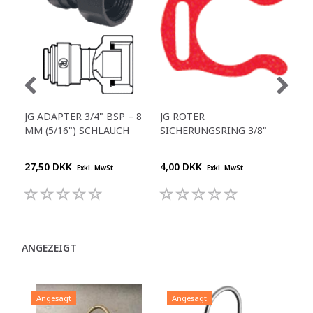
JG ADAPTER 3/4" BSP – 8
JG ROTER
GER
MM (5/16") SCHLAUCH
SICHERUNGSRING 3/8"
1/4
27,50 DKK
4,00 DKK
25,
Exkl. MwSt
Exkl. MwSt
ANGEZEIGT
Angesagt
Angesagt
A