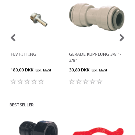
FEV FITTING
GERADE KUPPLUNG 3/8 "-
Y-S
3/8"
180,00 DKK
30,80 DKK
55,
Exkl. MwSt
Exkl. MwSt
BESTSELLER