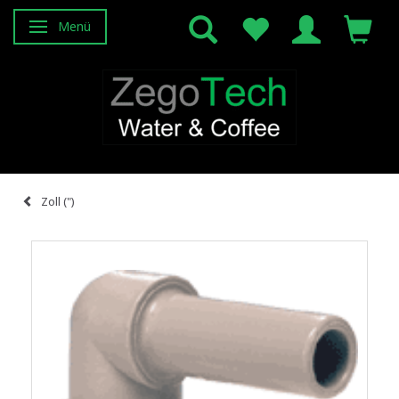
Menü
Anzeige ändern
Zoll (")