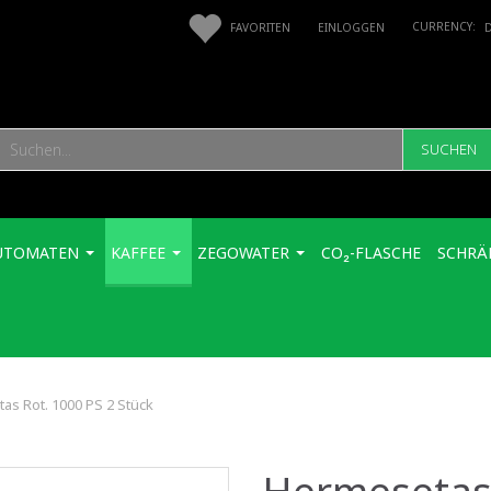
FAVORITEN
EINLOGGEN
SUCHEN
UTOMATEN
KAFFEE
ZEGOWATER
CO₂-FLASCHE
SCHRÄ
as Rot. 1000 PS 2 Stück
Hermesetas 