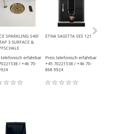
CE SPARKLING S40I
ETNA SAGITTA SES 121
ALL IN ONE ACE
TAP 3 SURFACE &
OFFICE
PFSCHALE
 telefonisch erfahrbar
Preis telefonisch erfahrbar
Preis telefonisch
70221538 / +46 70-
+45 70221538 / +46 70-
+45 70221538 / 
9924
868 9924
868 9924