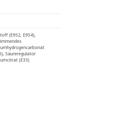
toff (E952, E954),
wimmendes
iumhydrogencarbonat
0), Säureregulator
iumcitrat (E33)