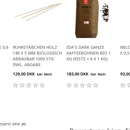
 0,6
RÜHRSTÄBCHEN HOLZ
IDA`S DARK GANZE
MILC
140 X 5 MM BIOLOGISCH
KAFFEEBOHNEN BIO 1
X 0,
ABBAUBAR 1000 STK.
KG (KISTE = 6 X 1 KG)
INKL. ABGABE
129,00 DKK
183,00 DKK
93,0
Exkl. MwSt
Exkl. MwSt
uerst eine ab.