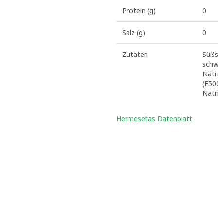
Protein (g)
0
Salz (g)
0
Zutaten
Süßs
sch
Natr
(E50
Natr
Hermesetas Datenblatt