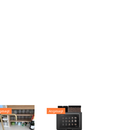
gesagt
Angesagt
Angesagt