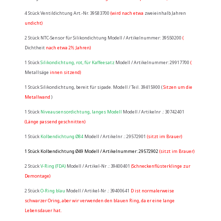
4 Stück Ventildichtung Art.-Nr. 39583700
(wird nach etwa
zweieinhalb Jahren
undicht)
2 Stück NTC-Sensor für Silikondichtung Modell / Artikelnummer: 39550200
(
Dichtheit
nach etwa 2½ Jahren)
1 Stück
Silikondichtung, rot, für Kaffeesatz
Modell / Artikelnummer: 29917700
(
Metallsäge
innen sitzend)
1 Stück Silikondichtung, bereit für sipade. Modell / Teil. 39415900 (
Sitzen um die
Metallwand
)
1 Stück
Niveausensordichtung, langes Modell
Modell / Artikelnr .: 30742401
(Länge passend geschnitten)
1 Stück
Kolbendichtung Ø84
Modell / Artikelnr .: 29572901
(sitzt im Brauer)
1 Stück
Kolbendichtung Ø49
Modell / Artikelnummer: 29572902
(sitzt im Brauer)
2 Stück
V-Ring (FDA)
Modell / Artikel-Nr .: 39400401
(Schneckenflüsterklinge zur
Demontage)
2 Stück
O-Ring blau
Modell / Artikel-Nr .: 39400641
D
ist normalerweise
schwarzer Oring, aber wir verwenden den blauen Ring, da er eine lange
Lebensdauer hat.