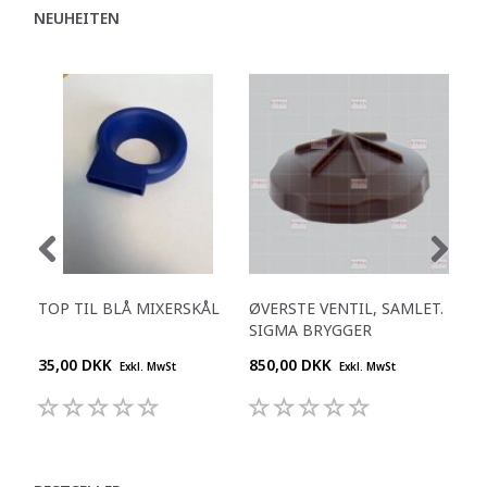
NEUHEITEN
TOP TIL BLÅ MIXERSKÅL
ØVERSTE VENTIL, SAMLET.
SCH
SIGMA BRYGGER
510
35,00 DKK
850,00 DKK
695
Exkl. MwSt
Exkl. MwSt