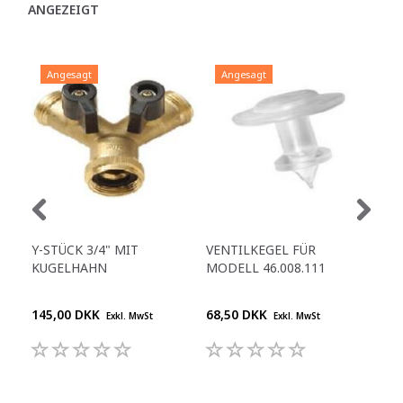
ANGEZEIGT
Angesagt
Angesagt
A
Y-STÜCK 3/4" MIT
VENTILKEGEL FÜR
DI
KUGELHAHN
MODELL 46.008.111
WAS
145,00 DKK
68,50 DKK
395
Exkl. MwSt
Exkl. MwSt