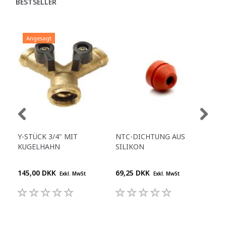
BESTSELLER
Angesagt
A
Y-STÜCK 3/4" MIT
NTC-DICHTUNG AUS
VEN
KUGELHAHN
SILIKON
MOD
145,00 DKK
69,25 DKK
68,
Exkl. MwSt
Exkl. MwSt