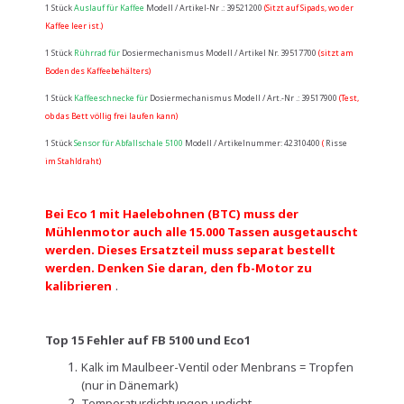
1 Stück
Auslauf für Kaffee
Modell / Artikel-Nr .: 39521200
(Sitzt auf Sipads, wo der
Kaffee leer ist.)
1 Stück
Rührrad für
Dosiermechanismus Modell / Artikel Nr. 39517700
(sitzt am
Boden des Kaffeebehälters)
1 Stück
Kaffeeschnecke für
Dosiermechanismus Modell / Art.-Nr .: 39517900
(Test,
ob das Bett völlig frei laufen kann)
1 Stück
Sensor für Abfallschale 5100
Modell / Artikelnummer: 42310400
(
Risse
im Stahldraht)
Bei Eco 1 mit Haelebohnen (BTC) muss der
Mühlenmotor auch alle 15.000 Tassen ausgetauscht
werden. Dieses Ersatzteil muss separat bestellt
werden. Denken Sie daran, den fb-Motor zu
.
kalibrieren
Top 15 Fehler auf FB 5100 und Eco1
Kalk im Maulbeer-Ventil oder Menbrans = Tropfen
(nur in Dänemark)
Temperaturdichtungen undicht