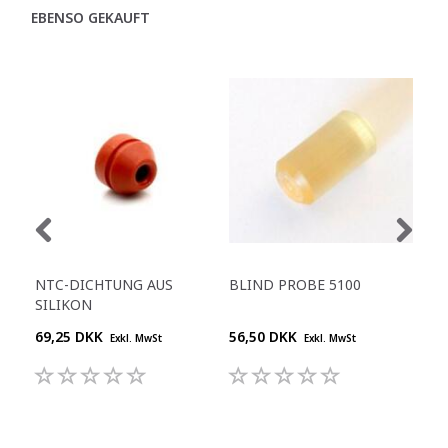
EBENSO GEKAUFT
NTC-DICHTUNG AUS
BLIND PROBE 5100
SE
SILIKON
69,25 DKK
56,50 DKK
54,
Exkl. MwSt
Exkl. MwSt