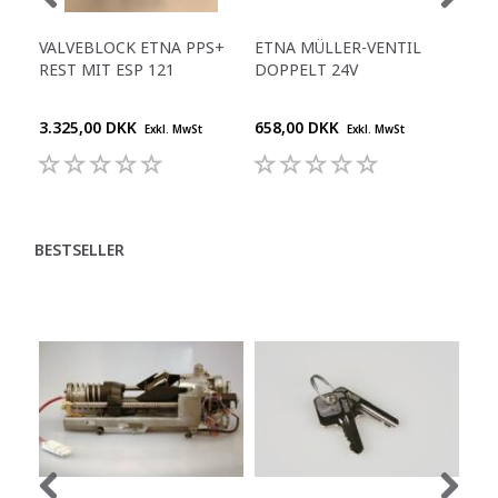
VALVEBLOCK ETNA PPS+
ETNA MÜLLER-VENTIL
ET
REST MIT ESP 121
DOPPELT 24V
TR
DO
3.325,00 DKK
658,00 DKK
344
Exkl. MwSt
Exkl. MwSt
BESTSELLER