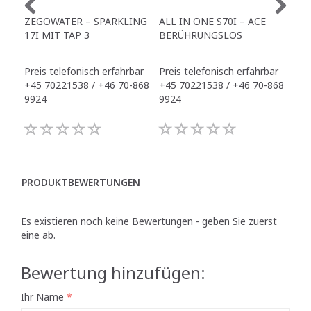
ZEGOWATER – SPARKLING
ALL IN ONE S70I – ACE
TO
17I MIT TAP 3
BERÜHRUNGSLOS
TR
Preis telefonisch erfahrbar
Preis telefonisch erfahrbar
Pre
+45 70221538 / +46 70-868
+45 70221538 / +46 70-868
+45
9924
9924
992
PRODUKTBEWERTUNGEN
Es existieren noch keine Bewertungen - geben Sie zuerst
eine ab.
Bewertung hinzufügen:
Ihr Name