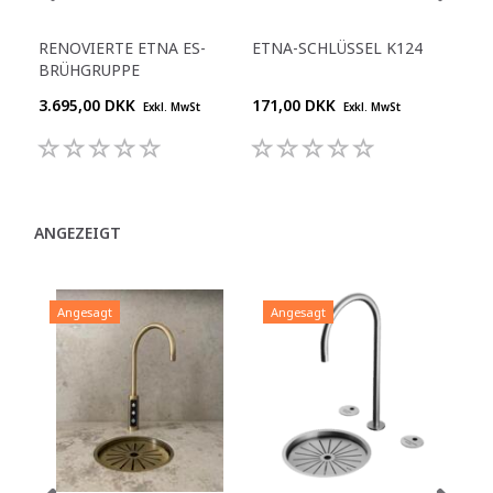
RENOVIERTE ETNA ES-
ETNA-SCHLÜSSEL K124
ET
BRÜHGRUPPE
LUF
3.695,00 DKK
171,00 DKK
599
Exkl. MwSt
Exkl. MwSt
ANGEZEIGT
Angesagt
Angesagt
A