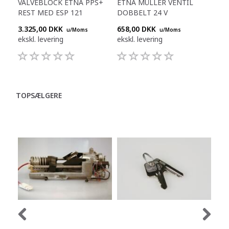
VALVEBLOCK ETNA PPS+
ETNA MÜLLER VENTIL
ETN
REST MED ESP 121
DOBBELT 24 V
DO
3.325,00 DKK
658,00 DKK
344
u/Moms
u/Moms
ekskl. levering
ekskl. levering
eksk
TOPSÆLGERE