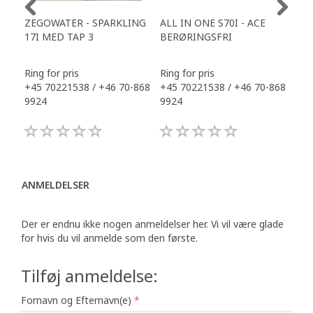
ZEGOWATER - SPARKLING
ALL IN ONE S70I - ACE
TOW
17I MED TAP 3
BERØRINGSFRI
DR
Ring for pris
Ring for pris
Ring
+45 70221538 / +46 70-868
+45 70221538 / +46 70-868
+45
9924
9924
992
ANMELDELSER
Der er endnu ikke nogen anmeldelser her. Vi vil være glade
for hvis du vil anmelde som den første.
Tilføj anmeldelse:
Fornavn og Efternavn(e)