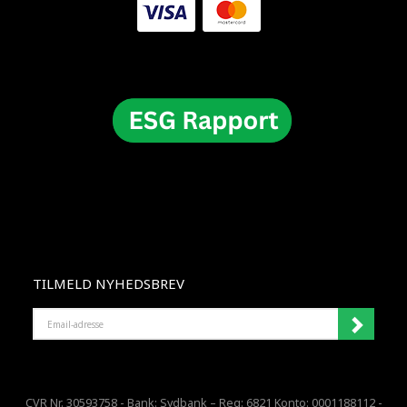
TILMELD NYHEDSBREV
EMAIL-
ADRESSE
CVR Nr. 30593758 - Bank: Sydbank – Reg: 6821 Konto: 0001188112 -