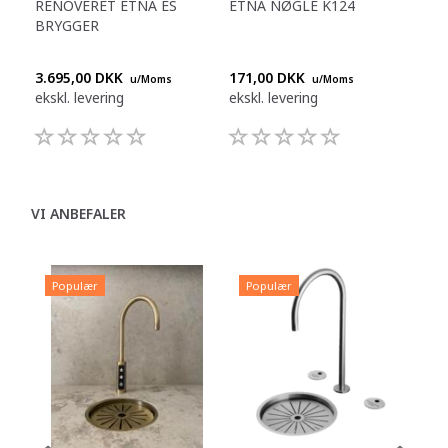
RENOVERET ETNA ES
ETNA NØGLE K124
ET
BRYGGER
LUF
3.695,00 DKK
171,00 DKK
599
u/Moms
u/Moms
ekskl. levering
ekskl. levering
eksk
VI ANBEFALER
Populær
Populær
P