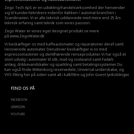
Zego Tech ApS er en udvikling/handelsvirksomhed der henvender
sig til kunder/teknikere indenfor Køkken / automat branchen i
Scandinavien. Vi er alle teknisk uddannede med mere end 25 års
teknisk erfaring samt teknik som vores passion.
Zego Water er vores eget designet produkt se mere
på
www.ZegoWater.dk
Vi beskæftiger os med kaffeautomater og reparationer deraf samt
renoverede automater. Derudover beskæftiger vi os med
espressomaskiner og dertilhørende renseprodukter. Vi har også et
stort udvalg i automater til slik, mad og sodavand samt Fadøls
anlæg,
drikkevandskøler
og sparkling samt betalingssystemer. Du
kan også finde Wittenborg reservedele, Universal underskabe, og
VVS fitting her på siden samt alt i kalkfiltre og John Guest lynkoblinger.
FIND OS PÅ
FACEBOOK
LINKEDIN
YOUTUBE