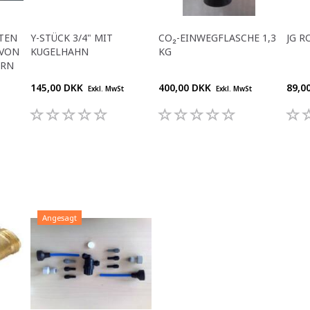
TEN
Y-STÜCK 3/4" MIT
CO₂-EINWEGFLASCHE 1,3
JG R
 VON
KUGELHAHN
KG
ERN
145,00 DKK
400,00 DKK
89,0
Exkl. MwSt
Exkl. MwSt
Angesagt