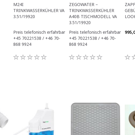
M24I
ZEGOWATER –
ZAP
TRINKWASSERKÜHLER VA
TRINKWASSERKÜHLER
GEBÜ
3.51/19920
A40B TISCHMODELL VA
LOO
3.51/19920
Preis telefonisch erfahrbar
Preis telefonisch erfahrbar
995,
+45 70221538 / +46 70-
+45 70221538 / +46 70-
868 9924
868 9924