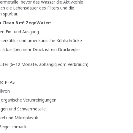
ermetalle, bevor das Wasser die Aktivkohle
ich die Lebensdauer des Filters und die
h spürbar.
a Clean 8 m³ ZegoWater:
gen Ein- und Ausgang
sserkühler und amerikanische Kühlschränke
5 bar (bei mehr Druck ist ein Druckregler
 Liter (6–12 Monate, abhängig vom Verbrauch)
nd PFAS
Mikron
d organische Verunreinigungen
ngen und Schwermetalle
kel und Mikroplastik
 Beigeschmack