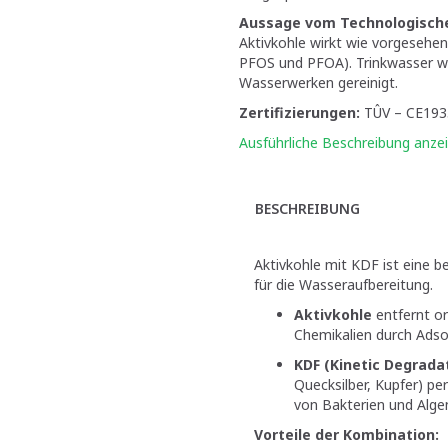
Aussage vom Technologische
Aktivkohle wirkt wie vorgesehen
PFOS und PFOA). Trinkwasser wi
Wasserwerken gereinigt.
Zertifizierungen:
TÛV – CE1935
Ausführliche Beschreibung anze
BESCHREIBUNG
Aktivkohle mit KDF ist eine b
für die Wasseraufbereitung.
Aktivkohle
entfernt or
Chemikalien durch Adso
KDF (Kinetic Degradat
Quecksilber, Kupfer) 
von Bakterien und Alge
Vorteile der Kombination: