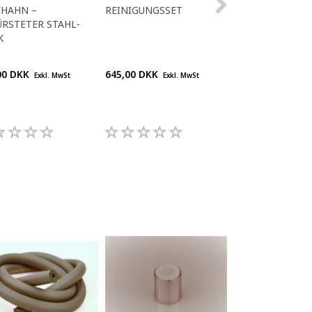
FHAHN –
REINIGUNGSSET
REINIGUNGSTA
RSTETER STAHL-
ZUR DESINFEKT
K
TRINKWASSERK
00 DKK
645,00 DKK
210,00 DKK
Exkl. MwSt
Exkl. MwSt
Exkl.