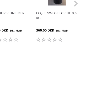
OHRSCHNEIDER
CO₂-EINWEGFLASCHE 0,6
JG WERKZEUG
KG
0 DKK
360,00 DKK
158,00 DKK
Exkl. MwSt
Exkl. MwSt
Exkl.