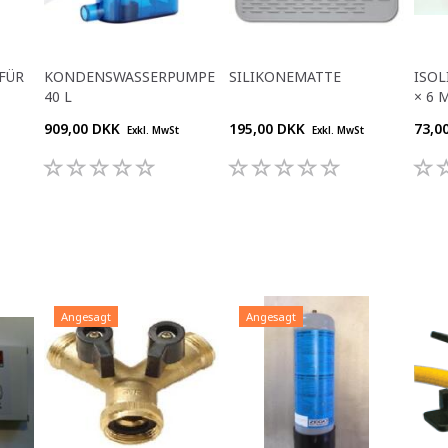
FÜR
KONDENSWASSERPUMPE
SILIKONEMATTE
ISOL
40 L
× 6 
909,00 DKK
195,00 DKK
73,0
Exkl. MwSt
Exkl. MwSt
Angesagt
Angesagt