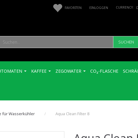
FAVORITEN
EINLOGGEN
SUCHEN
UTOMATEN
KAFFEE
ZEGOWATER
CO₂-FLASCHE
SCHRÄ
le für Wasserkühler
Aqua Clean Filter 8
Aqua Clean F