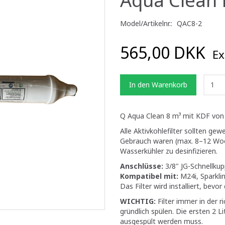
Model/Artikelnr.:
QAC8-2
565,00 DKK
Ex
In den Warenkorb
Q Aqua Clean 8 m³ mit KDF von
Alle Aktivkohlefilter sollten gew
Gebrauch waren (max. 8–12 Woc
Wasserkühler zu desinfizieren.
Anschlüsse:
3/8" JG-Schnellku
Kompatibel mit:
M24i, Sparkli
Das Filter wird installiert, bevo
WICHTIG:
Filter immer in der r
gründlich spülen. Die ersten 2 L
ausgespült werden muss.