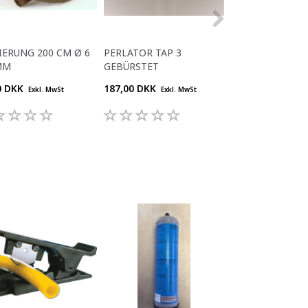
IERUNG 200 CM Ø 6
PERLATOR TAP 3
CO₂-EINWEGFLA
MM
GEBÜRSTET
0,85 KG
0 DKK
187,00 DKK
320,00 DKK
Exkl. MwSt
Exkl. MwSt
Exkl.