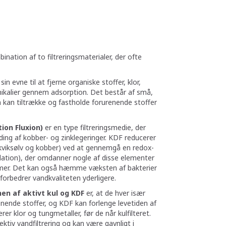
nation af to filtreringsmaterialer, der ofte
sin evne til at fjerne organiske stoffer, klor,
mikalier gennem adsorption. Det består af små,
m kan tiltrække og fastholde forurenende stoffer
ion Fluxion)
er en type filtreringsmedie, der
nding af kobber- og zinklegeringer. KDF reducerer
 kviksølv og kobber) ved at gennemgå en redox-
dation), der omdanner nogle af disse elementer
ormer. Det kan også hæmme væksten af bakterier
et forbedrer vandkvaliteten yderligere.
en af aktivt kul og KDF
er, at de hver især
renende stoffer, og KDF kan forlenge levetiden af
erer klor og tungmetaller, før de når kulfilteret.
ektiv vandfiltrering og kan være gavnligt i