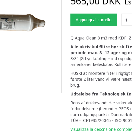
565,00 DKK
Esc
Aggiungi al carrello
Q Aqua Clean 8 m3 med KDF
Z
Alle aktiv kul filtre bør skif
periode max. 8 -12 uger og d
3/8" JG Lyn koblinger ind og udg
amerikaner køleskabe. Kulfiltere
HUSK! at montere filter i rigtig
første 2 liter vand vil være næs
brug.
Udtalelse fra Teknologisk Ins
Rens af drikkevand: Her virker a
forbindelserne (herunder PFOS 
som udgangspunkt i Danmark ikk
TÛV - CE1935/2004b - ISO 9001
Visualizza la descrizione comple