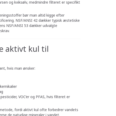
rsen og kviksølv, medmindre filteret er specifikt
ningsstoffer bør man altid kigge efter
ificering. NSF/ANSI 42 dækker typisk æstetiske
ens NSF/ANSI 53 dækker udvalgte
skrav.
aktivt kul til
evant, hvis man ønsker:
kemikalier
ag
e pesticider, VOC’er og PFAS, hvis filteret er
metode, fordi aktivt kul ofte forbedrer vandets
rne de naturlige mineraler i vandet.