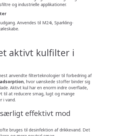
filtre og industrielle applikationer.
ter
g udgang. Anvendes til M24i, Sparkling-
køleskabe.
 aktivt kulfilter i
 mest anvendte filterteknologier til forbedring af
adsorption
, hvor uønskede stoffer binder sig
lade. Aktivt kul har en enorm indre overflade,
ivt til at reducere smag, lugt og mange
r i vand.
r særligt effektivt mod
 ofte bruges til desinfektion af drikkevand. Det
iskere og mere neutral smag.