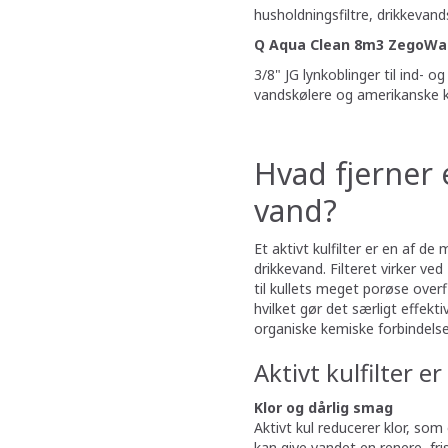
husholdningsfiltre, drikkevands
Q Aqua Clean 8m3 ZegoWa
3/8" JG lynkoblinger til ind- o
vandskølere og amerikanske 
Hvad fjerner et
vand?
Et aktivt kulfilter er en af de
drikkevand. Filteret virker ved
til kullets meget porøse overf
hvilket gør det særligt effekt
organiske kemiske forbindelse
Aktivt kulfilter e
Klor og dårlig smag
Aktivt kul reducerer klor, som
kan give vandet en renere, fr