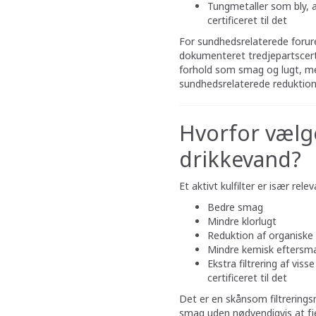
Tungmetaller som bly, a
certificeret til det
For sundhedsrelaterede forure
dokumenteret tredjepartscert
forhold som smag og lugt, m
sundhedsrelaterede reduktion
Hvorfor vælge 
drikkevand?
Et aktivt kulfilter er især rel
Bedre smag
Mindre klorlugt
Reduktion af organiske 
Mindre kemisk eftersm
Ekstra filtrering af viss
certificeret til det
Det er en skånsom filtrerings
smag uden nødvendigvis at fje