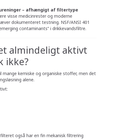
reninger – afhængigt af filtertype
ucere visse medicinrester og moderne
kræver dokumenteret testning. NSF/ANSI 401
“emerging contaminants” i drikkevandsfiltre.
et almindeligt aktivt
sk ikke?
vt til mange kemiske og organiske stoffer, men det
ngsløsning alene.
ivt:
lteret også har en fin mekanisk filtrering