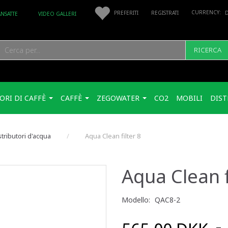
PREFERITI
REGISTRATI
ANSATTE
VIDEO GALLERI
RICERCA
ORI DI CAFFÈ
CAFFÈ
ZEGOWATER
CO2
MOBILI
DIST
stributori d'acqua
Aqua Clean filter 8
Aqua Clean f
Modello:
QAC8-2