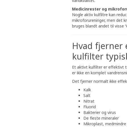
vandkvalitet.
Medicinrester og mikroforu
Nogle aktiv kulfiltre kan red
mikroforureninger, men det 
bruges blandt andet til visse 
Hvad fjerner 
kulfilter typi
Et aktivt kulfilter er effekti
er ikke en komplet vandrensni
Det fjerner normalt ikke effekt
Kalk
Salt
Nitrat
Fluorid
Bakterier og virus
De fleste mineraler
Mikroplast, medmindre fi