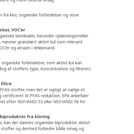
r fra klor, organiske forbindelser og visse
lser, VOC’er
ganiske kemikalier, herunder opløsningsmidler
PA nævner granulært aktivt kul som relevant
C’er og atrazin i drikkevand.
organiske forbindelser, som aktivt kul kan
og af stoffets type, koncentration og filterets
filtre
PFAS-stoffer, men det er vigtigt at vælge et
og certificeret til PFAS-reduktion. EPA anbefaler
ceret efter NSF/ANSI 53 eller NSF/ANSI 58 for
biprodukter fra kloring
r, kan der dannes organiske biprodukter. Aktivt
se stoffer og dermed forbedre både smag og