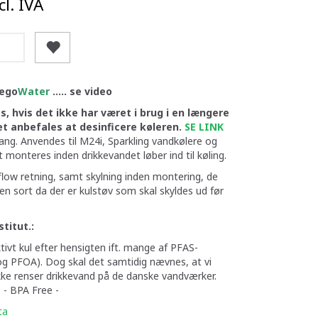
l. IVA
ego
Water
..... se video
tes, hvis det ikke har været i brug i en længere
et anbefales at desinficere køleren.
SE LINK
ang. Anvendes til M24i, Sparkling vandkølere og
t monteres inden drikkevandet løber ind til køling.
t flow retning, samt skylning inden montering, de
ten sort da der er kulstøv som skal skyldes ud før
titut.:
ktivt kul efter hensigten ift. mange af PFAS-
og PFOA). Dog skal det samtidig nævnes, at vi
e renser drikkevand på de danske vandværker.
 - BPA Free -
ta