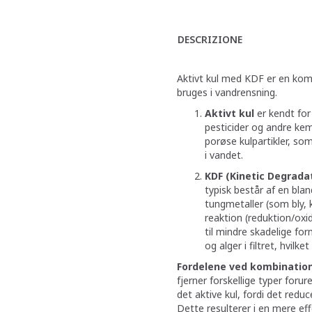
DESCRIZIONE
Aktivt kul med KDF er en kombi
bruges i vandrensning.
Aktivt kul
er kendt for 
pesticider og andre ke
porøse kulpartikler, so
i vandet.
KDF (Kinetic Degradat
typisk består af en bla
tungmetaller (som bly,
reaktion (reduktion/oxi
til mindre skadelige f
og alger i filtret, hvilk
Fordelene ved kombination
fjerner forskellige typer foru
det aktive kul, fordi det reduc
Dette resulterer i en mere eff