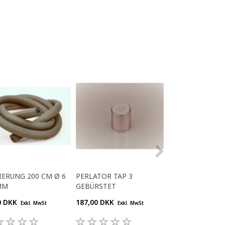
IERUNG 200 CM Ø 6
PERLATOR TAP 3
CO₂-EINWEGFLA
MM
GEBÜRSTET
0,85 KG
0 DKK
187,00 DKK
320,00 DKK
Exkl. MwSt
Exkl. MwSt
Exkl.