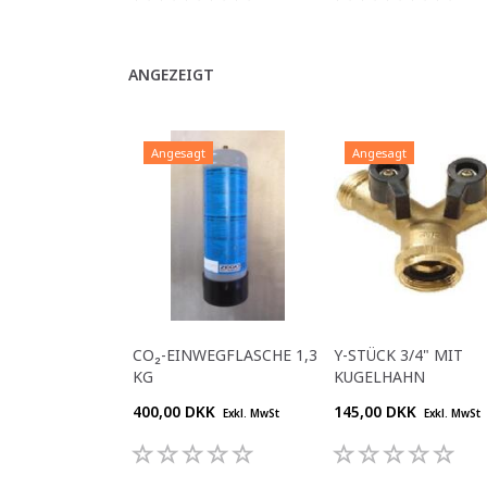
ANGEZEIGT
Angesagt
Angesagt
CO₂-EINWEGFLASCHE 1,3
Y-STÜCK 3/4" MIT
KG
KUGELHAHN
400,00 DKK
145,00 DKK
Exkl. MwSt
Exkl. MwSt