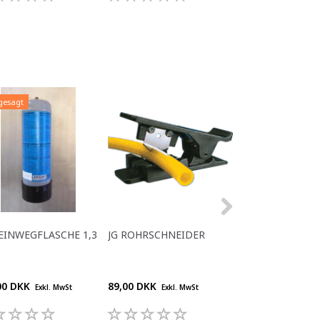
gesagt
EINWEGFLASCHE 1,3
JG ROHRSCHNEIDER
CO₂-EINWEGFLA
KG
00 DKK
89,00 DKK
360,00 DKK
Exkl. MwSt
Exkl. MwSt
Exkl.