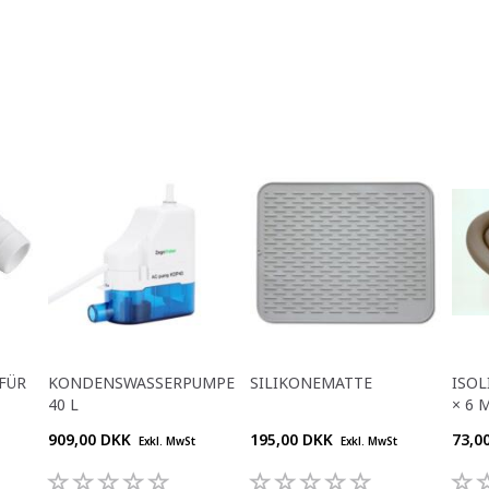
FÜR
KONDENSWASSERPUMPE
SILIKONEMATTE
ISOL
40 L
× 6 
909,00 DKK
195,00 DKK
73,0
Exkl. MwSt
Exkl. MwSt