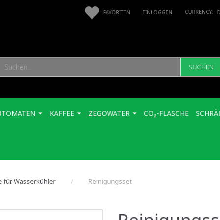
FAVORITEN
EINLOGGEN
SUCHEN
UTOMATEN
KAFFEE
ZEGOWATER
CO₂-FLASCHE
SCHRÄ
le für Wasserkühler
Reinigungsset
Reinigungss