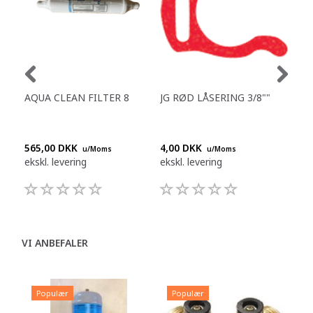
AQUA CLEAN FILTER 8
JG RØD LÅSERING 3/8""
REN
DES
DR
565,00 DKK
4,00 DKK
210
u/Moms
u/Moms
ekskl. levering
ekskl. levering
eksk
VI ANBEFALER
Populær
Populær