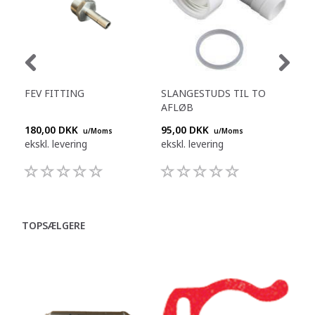
FEV FITTING
SLANGESTUDS TIL TO
KO
AFLØB
L
180,00 DKK
95,00 DKK
909
u/Moms
u/Moms
ekskl. levering
ekskl. levering
eksk
TOPSÆLGERE