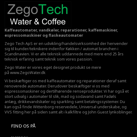
Kaffeautomater, vandkøler, reparationer, kaffemaskiner,
espressomaskiner og flaskeautomater
Zego Tech ApS er en udvikling/handelsvirksomhed der henvender
sig til kunder/teknikere indenfor Køkken / automat branchen i
Scandinavien. Vi er alle teknisk uddannede med mere end 25 års
teknisk erfaring samt teknik som vores passion.
Zego Water er vores eget designet produkt se mere
på
www.ZegoWater.dk
Vi beskæftiger os med kaffeautomater og reparationer deraf samt
renoverede automater. Derudover beskæftiger vi os med
espressomaskiner og dertilhørende renseprodukter. Vi har også et
stort udvalg i automater til slik, mad og sodavand samt Fadøls
anlæg,
drikkevandskøler
og sparkling samt betalingssystemer. Du
kan også finde Wittenborg reservedele, Universal underskabe, og
VVS fitting her på siden samt alt i kalkfiltre og John Guest lynkoblinger.
FIND OS PÅ