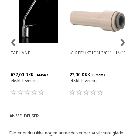
TAPHANE
JG REDUKTION 3/8"" - 1/4""
JG 
3/8
637,00 DKK
22,00 DKK
16,
u/Moms
u/Moms
ekskl. levering
ekskl. levering
eksk
ANMELDELSER
Der er endnu ikke nogen anmeldelser her. Vi vil være glade