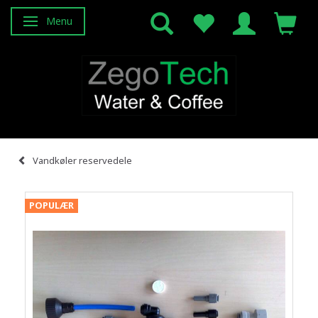
Menu
Skifte navigation
Vandkøler reservedele
POPULÆR