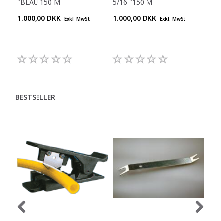
"BLAU 150 M
5/16 "150 M
5/1
1.000,00 DKK
1.000,00 DKK
1.0
Exkl. MwSt
Exkl. MwSt
BESTSELLER