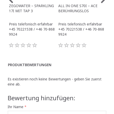
ZEGOWATER – SPARKLING
ALL IN ONE S70I – ACE
TO
17I MIT TAP 3
BERÜHRUNGSLOS
TR
Preis telefonisch erfahrbar
Preis telefonisch erfahrbar
Pre
+45 70221538 / +46 70-868
+45 70221538 / +46 70-868
+45
9924
9924
992
PRODUKTBEWERTUNGEN
Es existieren noch keine Bewertungen - geben Sie zuerst
eine ab.
Bewertung hinzufügen:
Ihr Name