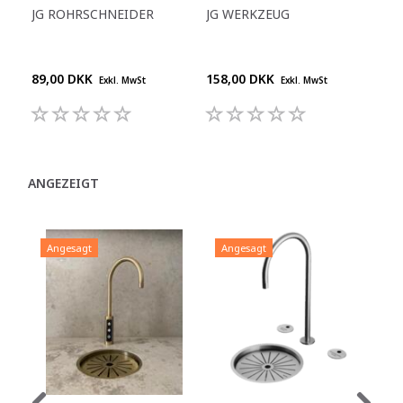
JG ROHRSCHNEIDER
JG WERKZEUG
KU
POL
"BL
89,00 DKK
158,00 DKK
159
Exkl. MwSt
Exkl. MwSt
ANGEZEIGT
Angesagt
Angesagt
A