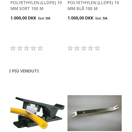
POLYETHYLEN (LLDPE) 10
POLYETHYLEN (LLDPE) 10
POL
MM SORT 100 M
MM BLÅ 100 M
5/1
1.000,00 DKK
1.000,00 DKK
1.0
Escl. IVA
Escl. IVA
I PIÙ VENDUTI