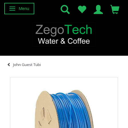
Menu
Attiva/disattiva navigazione
John Guest Tubi