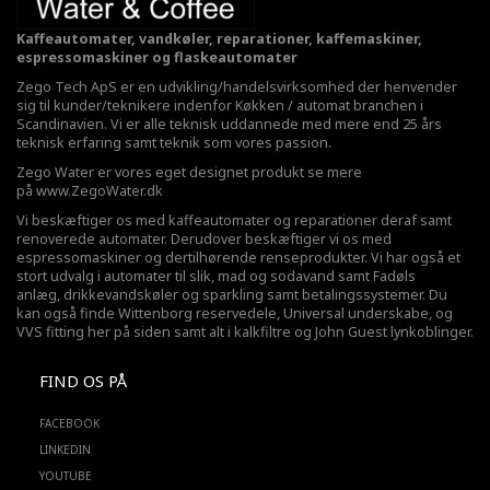
Kaffeautomater, vandkøler, reparationer, kaffemaskiner,
espressomaskiner og flaskeautomater
Zego Tech ApS er en udvikling/handelsvirksomhed der henvender
sig til kunder/teknikere indenfor Køkken / automat branchen i
Scandinavien. Vi er alle teknisk uddannede med mere end 25 års
teknisk erfaring samt teknik som vores passion.
Zego Water er vores eget designet produkt se mere
på
www.ZegoWater.dk
Vi beskæftiger os med kaffeautomater og reparationer deraf samt
renoverede automater. Derudover beskæftiger vi os med
espressomaskiner og dertilhørende renseprodukter. Vi har også et
stort udvalg i automater til slik, mad og sodavand samt Fadøls
anlæg,
drikkevandskøler
og sparkling samt betalingssystemer. Du
kan også finde Wittenborg reservedele, Universal underskabe, og
VVS fitting her på siden samt alt i kalkfiltre og John Guest lynkoblinger.
FIND OS PÅ
FACEBOOK
LINKEDIN
YOUTUBE