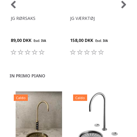
JG RØRSAKS
JG VÆRKTØJ
JG 
POL
3/8
89,00 DKK
158,00 DKK
159
Escl. IVA
Escl. IVA
IN PRIMO PIANO
Caldo
Caldo
C