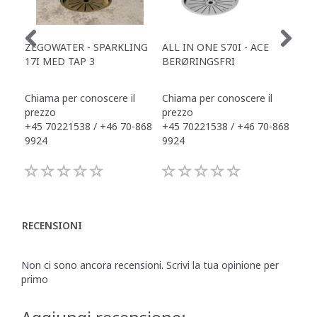
ZEGOWATER - SPARKLING
ALL IN ONE S70I - ACE
TOW
17I MED TAP 3
BERØRINGSFRI
DR
Chiama per conoscere il
Chiama per conoscere il
Chi
prezzo
prezzo
pre
+45 70221538 / +46 70-868
+45 70221538 / +46 70-868
+45
9924
9924
992
RECENSIONI
Non ci sono ancora recensioni. Scrivi la tua opinione per
primo