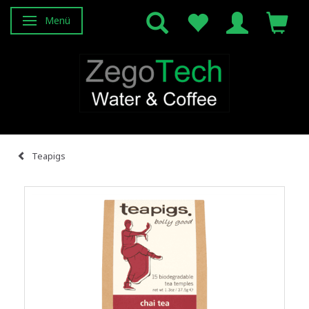
Menü
Anzeige ändern
Teapigs