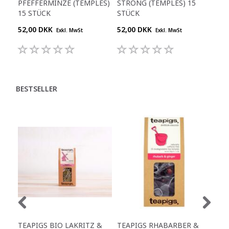
PFEFFERMINZE (TEMPLES)
STRONG (TEMPLES) 15
PF
15 STÜCK
STÜCK
(TE
52,00 DKK
52,00 DKK
52,
Exkl. MwSt
Exkl. MwSt
BESTSELLER
TEAPIGS BIO LAKRITZ &
TEAPIGS RHABARBER &
TEA