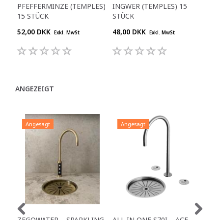
PFEFFERMINZE (TEMPLES)
INGWER (TEMPLES) 15
GRE
15 STÜCK
STÜCK
52,00 DKK
48,00 DKK
48,
Exkl. MwSt
Exkl. MwSt
ANGEZEIGT
Angesagt
Angesagt
A
ZEGOWATER – SPARKLING
ALL IN ONE S70I – ACE
TO