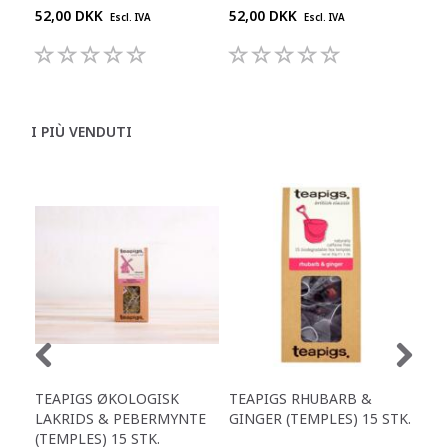
52,00 DKK
52,00 DKK
52,
Escl. IVA
Escl. IVA
I PIÙ VENDUTI
TEAPIGS ØKOLOGISK
TEAPIGS RHUBARB &
TEA
LAKRIDS & PEBERMYNTE
GINGER (TEMPLES) 15 STK.
GRE
(TEMPLES) 15 STK.