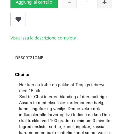
Aggiungi al carrello
Visualizza la descrizione completa
DESCRIZIONE
Chai te
Her kan du købe en pakke af Teapigs tebreve
med 15 stk.
Sort te: Chai te er en blanding af den malt rige
Assam te med eksotiske kardemomme bælg,
kanel, ingefær og vanilje. Denne lækre drik
indkapsler alle farver og liv i Indien i en kop.
Den
skal trække ved 100 grader i minimum 3 minutter.
Ingrediensliste: sort te, kanel, ingefær, kassia,
kardemomme bælg, naturlig kanel smag, vanilje.