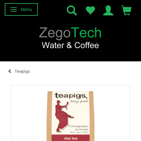
Menu
Attiva/disattiva navigazione
Teapigs