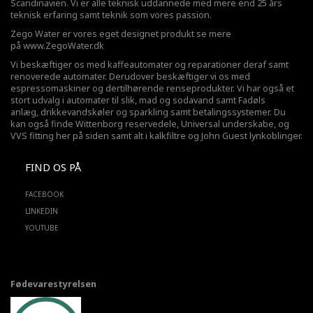
Scandinavien. Vi er alle teknisk uddannede med mere end 25 års
teknisk erfaring samt teknik som vores passion.
Zego Water er vores eget designet produkt se mere
på
www.ZegoWater.dk
Vi beskæftiger os med kaffeautomater og reparationer deraf samt
renoverede automater. Derudover beskæftiger vi os med
espressomaskiner og dertilhørende renseprodukter. Vi har også et
stort udvalg i automater til slik, mad og sodavand samt Fadøls
anlæg,
drikkevandskøler
og sparkling samt betalingssystemer. Du
kan også finde Wittenborg reservedele, Universal underskabe, og
VVS fitting her på siden samt alt i kalkfiltre og John Guest lynkoblinger.
FIND OS PÅ
FACEBOOK
LINKEDIN
YOUTUBE
Fødevarestyrelsen