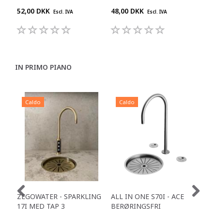
52,00 DKK
48,00 DKK
48,
Escl. IVA
Escl. IVA
IN PRIMO PIANO
Caldo
Caldo
C
ZEGOWATER - SPARKLING
ALL IN ONE S70I - ACE
TOW
17I MED TAP 3
BERØRINGSFRI
DR