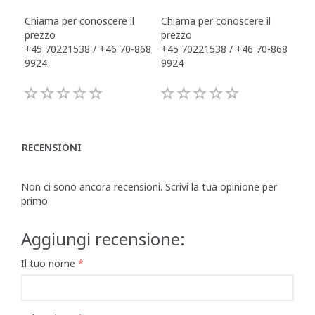
Chiama per conoscere il
Chiama per conoscere il
Chi
prezzo
prezzo
pre
+45 70221538 / +46 70-868
+45 70221538 / +46 70-868
+45
9924
9924
992
RECENSIONI
Non ci sono ancora recensioni. Scrivi la tua opinione per
primo
Aggiungi recensione:
Il tuo nome