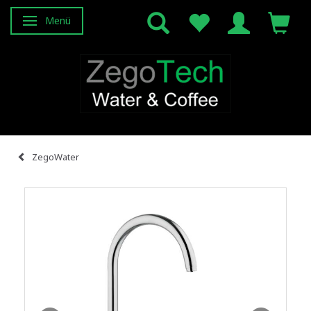
Menü
Anzeige ändern
ZegoWater