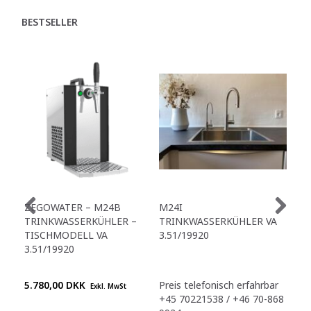
BESTSELLER
ZEGOWATER – M24B
M24I
ZE
TRINKWASSERKÜHLER –
TRINKWASSERKÜHLER VA
TR
TISCHMODELL VA
3.51/19920
A4
3.51/19920
3.5
5.780,00 DKK
Preis telefonisch erfahrbar
Pre
Exkl. MwSt
+45 70221538 / +46 70-868
+45