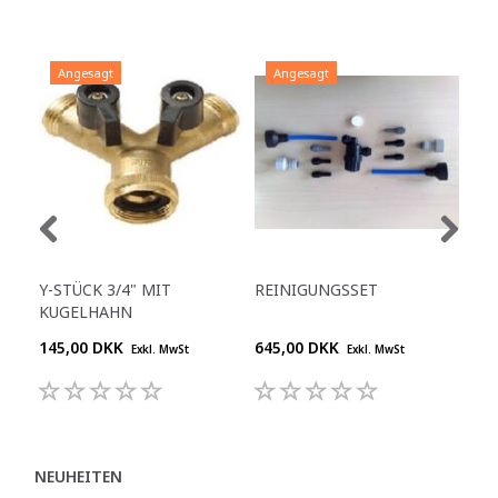
Angesagt
Angesagt
Y-STÜCK 3/4" MIT
REINIGUNGSSET
AQU
KUGELHAHN
145,00 DKK
645,00 DKK
565
Exkl. MwSt
Exkl. MwSt
NEUHEITEN