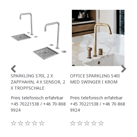
SPARKLING S70I, 2 X
OFFICE SPARKLING S40I
OFF
ZAPFHAHN, 4 X SENSOR, 2
MED SWINGER I KROM
X S
X TROPFSCHALE
INK
Preis telefonisch erfahrbar
Preis telefonisch erfahrbar
Pre
+45 70221538 / +46 70-868
+45 70221538 / +46 70-868
+45
9924
9924
992