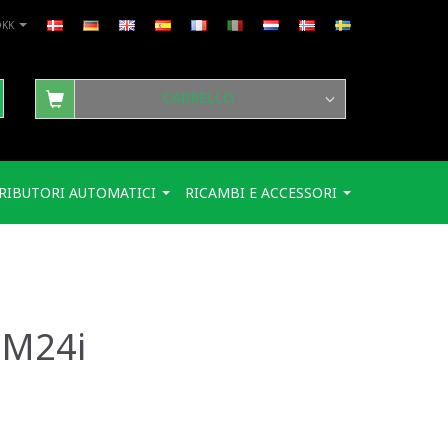
DKK
CARRELLO
RIBUTORI AUTOMATICI
RICAMBI E ACCESSORI
, M24i