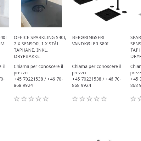
40I
OFFICE SPARKLING S40I,
BERØRINGSFRI
SPAR
OM
2 X SENSOR, 1 X STÅL
VANDKØLER S80I
SENS
TAPHANE, INKL.
TAPH
DRYPBAKKE.
DRYP
 il
Chiama per conoscere il
Chiama per conoscere il
Chiam
prezzo
prezzo
prez
70-
+45 70221538 / +46 70-
+45 70221538 / +46 70-
+45 
868 9924
868 9924
868 