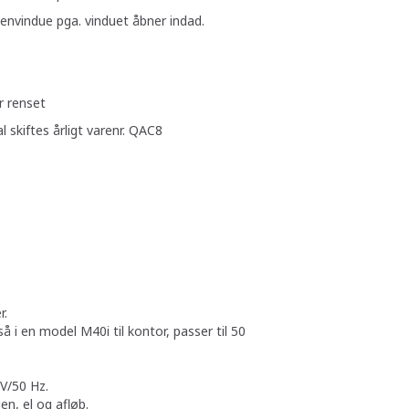
kenvindue pga. vinduet åbner indad.
d som er renset
kal skiftes årligt varenr. QAC8
r.
så i en model M40i til kontor, passer til 50
0V/50 Hz.
en, el og afløb.