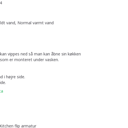
4
ldt vand, Normal varmt vand
 kan vippes ned så man kan åbne sin køkken
r som er monteret under vasken.
 i højre side.
ide.
ta
itchen flip armatur