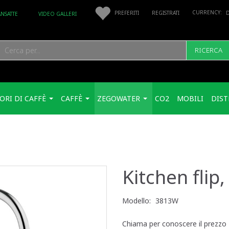
PREFERITI
REGISTRATI
ANSATTE
VIDEO GALLERI
RICERCA
ORI DI CAFFÈ
CAFFÈ
ZEGOWATER
CO2
MOBILI
DIST
Kitchen flip
Modello:
3813W
Chiama per conoscere il prezzo