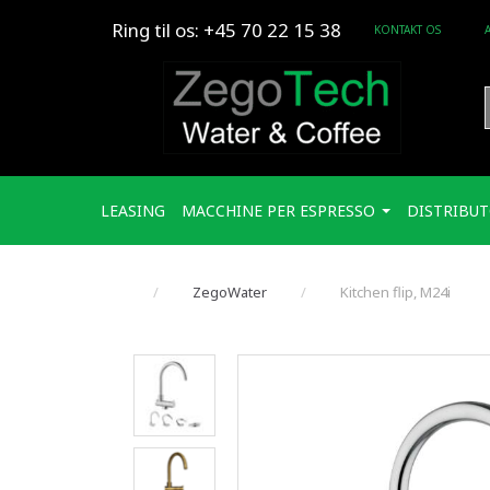
Ring til os: +45 70 22 15 38
KONTAKT OS
LEASING
MACCHINE PER ESPRESSO
DISTRIBUT
ZegoWater
Kitchen flip, M24i