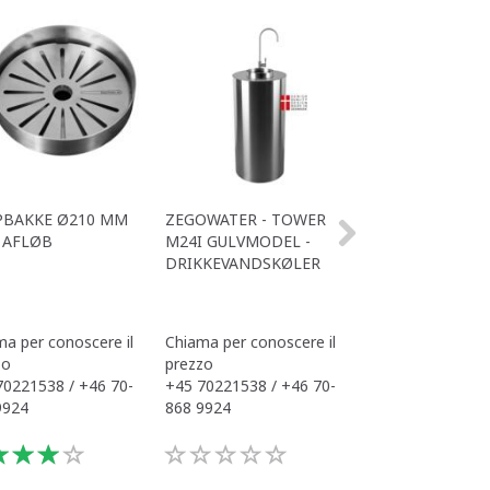
Caldo
PBAKKE Ø210 MM
ZEGOWATER - TOWER
OFFICE SPARKLI
 AFLØB
M24I GULVMODEL -
MED TAP 3
DRIKKEVANDSKØLER
a per conoscere il
Chiama per conoscere il
Chiama per conos
zo
prezzo
prezzo
70221538 / +46 70-
+45 70221538 / +46 70-
+45 70221538 / 
9924
868 9924
868 9924