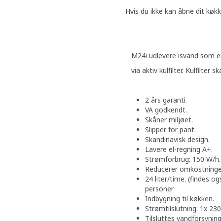
Hvis du ikke kan åbne dit køk
M24i udlevere isvan
via aktiv kulfilter. Kulfilter s
2 års garanti.
VA godkendt.
Skåner miljøet.
Slipper for pant.
Skandinavisk design.
Lavere el-regning A+.
Strømforbrug: 150 W/h.
Reducerer omkostninge
24 liter/time. (findes og
personer
Indbygning til køkken.
Strømtilslutning: 1x 23
Tilsluttes vandforsyning