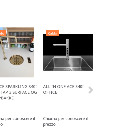
ldo
Caldo
Caldo
CE SPARKLING S40I
ALL IN ONE ACE S40I
ZEGOWATER ALL
TAP 3 SURFACE OG
OFFICE
TAP 3 SURFACE
PBAKKE
SPARKLING 17I 
a per conoscere il
Chiama per conoscere il
Chiama per conos
zo
prezzo
prezzo