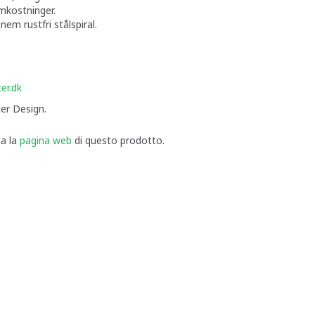
mkostninger.
em rustfri stålspiral.
r.dk
Design.
ta la
pagina web
di questo prodotto.