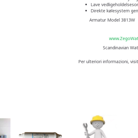
Lave vedligeholdelseso
Direkte kølesystem genn
Armatur Model 3813W
www.ZegoWate
Scandinavian Water 
Per ulteriori informazioni, visi