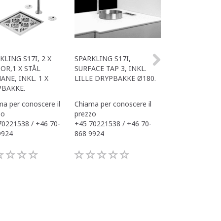
KLING S17I, 2 X
SPARKLING S17I,
OFFICE SPARKLI
OR,1 X STÅL
SURFACE TAP 3, INKL.
MED TAP 3 SUR
ANE, INKL. 1 X
LILLE DRYPBAKKE Ø180.
DRYPBAKKE
BAKKE.
a per conoscere il
Chiama per conoscere il
Chiama per conos
zo
prezzo
prezzo
70221538 / +46 70-
+45 70221538 / +46 70-
+45 70221538 / 
9924
868 9924
868 9924