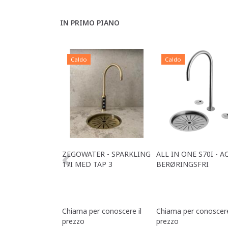
IN PRIMO PIANO
Caldo
Caldo
ZEGOWATER - SPARKLING
ALL IN ONE S70I - A
17I MED TAP 3
BERØRINGSFRI
Chiama per conoscere il
Chiama per conoscere
prezzo
prezzo