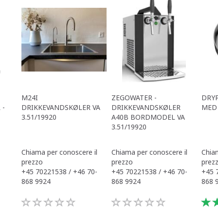
M24I
ZEGOWATER -
DRY
 -
DRIKKEVANDSKØLER VA
DRIKKEVANDSKØLER
MED
3.51/19920
A40B BORDMODEL VA
3.51/19920
Chiama per conoscere il
Chiama per conoscere il
Chiam
prezzo
prezzo
prez
+45 70221538 / +46 70-
+45 70221538 / +46 70-
+45 
868 9924
868 9924
868 