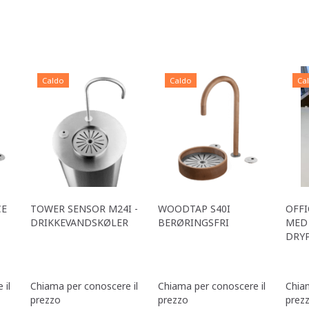
Caldo
Caldo
Ca
CE
TOWER SENSOR M24I -
WOODTAP S40I
OFFI
DRIKKEVANDSKØLER
BERØRINGSFRI
MED 
DRY
 il
Chiama per conoscere il
Chiama per conoscere il
Chiam
prezzo
prezzo
prez