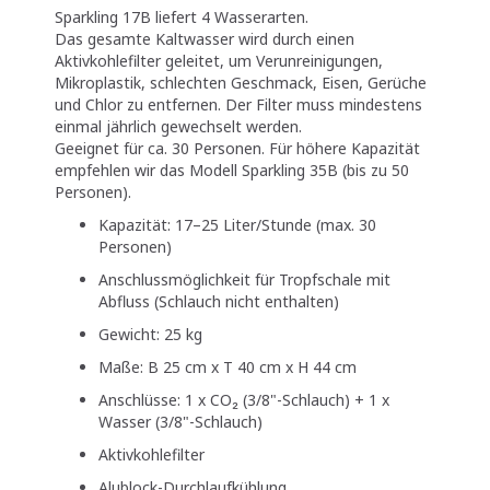
Sparkling 17B liefert 4 Wasserarten.
Das gesamte Kaltwasser wird durch einen
Aktivkohlefilter geleitet, um Verunreinigungen,
Mikroplastik, schlechten Geschmack, Eisen, Gerüche
und Chlor zu entfernen. Der Filter muss mindestens
einmal jährlich gewechselt werden.
Geeignet für ca. 30 Personen. Für höhere Kapazität
empfehlen wir das Modell Sparkling 35B (bis zu 50
Personen).
Kapazität: 17–25 Liter/Stunde (max. 30
Personen)
Anschlussmöglichkeit für Tropfschale mit
Abfluss (Schlauch nicht enthalten)
Gewicht: 25 kg
Maße: B 25 cm x T 40 cm x H 44 cm
Anschlüsse: 1 x CO₂ (3/8"-Schlauch) + 1 x
Wasser (3/8"-Schlauch)
Aktivkohlefilter
Alublock-Durchlaufkühlung