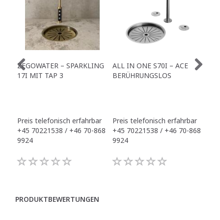
ZEGOWATER – SPARKLING
ALL IN ONE S70I – ACE
TO
17I MIT TAP 3
BERÜHRUNGSLOS
TR
Preis telefonisch erfahrbar
Preis telefonisch erfahrbar
Pre
+45 70221538 / +46 70-868
+45 70221538 / +46 70-868
+45
9924
9924
992
PRODUKTBEWERTUNGEN