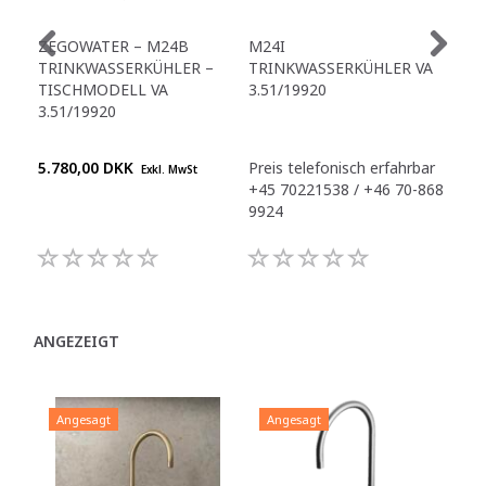
ZEGOWATER – M24B
M24I
ZE
TRINKWASSERKÜHLER –
TRINKWASSERKÜHLER VA
TR
TISCHMODELL VA
3.51/19920
A4
3.51/19920
3.5
5.780,00 DKK
Preis telefonisch erfahrbar
Pre
Exkl. MwSt
+45 70221538 / +46 70-868
+45
9924
992
ANGEZEIGT
Angesagt
Angesagt
A