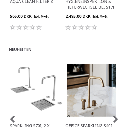
AQUA CLEAN FILTER 8
HYGIENEINSPEKTION &
FILTERWECHSEL BEI S17I
565,00 DKK
2.495,00 DKK
Exkl. MwSt
Exkl. MwSt
NEUHEITEN
SPARKLING S70I, 2 X
OFFICE SPARKLING S40I
OFF