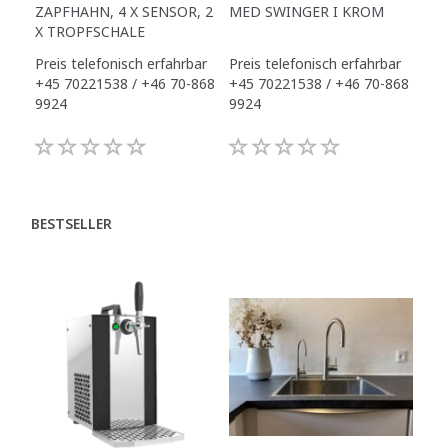
ZAPFHAHN, 4 X SENSOR, 2
MED SWINGER I KROM
X S
X TROPFSCHALE
INK
Preis telefonisch erfahrbar
Preis telefonisch erfahrbar
Pre
+45 70221538 / +46 70-868
+45 70221538 / +46 70-868
+45
9924
9924
992
BESTSELLER