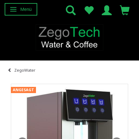
Menü
Anzeige ändern
ZegoWater
ANGESAGT