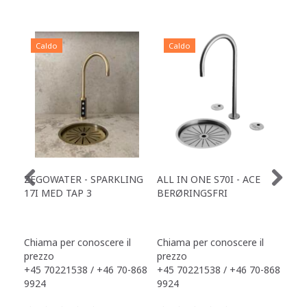
Caldo
Caldo
C
ZEGOWATER - SPARKLING
ALL IN ONE S70I - ACE
TOW
17I MED TAP 3
BERØRINGSFRI
DR
Chiama per conoscere il
Chiama per conoscere il
Chi
prezzo
prezzo
pre
+45 70221538 / +46 70-868
+45 70221538 / +46 70-868
+45
9924
9924
992