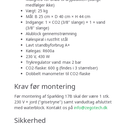
medfølger ikke)
Vægt: 25 kg
Mål: B 25 cm × D 40 cm × H 44 cm
Indgange: 1 × CO2 (3/8" slange) + 1 × vand
(3/8" slange)
Alublock gennemstrømning
Kølespiral i rustfrit stål
Lavt standbyforbrug A+
Kølegas: R600a
230 V, 430 W
Trykregulator vand: max 2 bar
CO2-flaske: 600 g (findes i 3 størrelser)
Dobbelt manometer til CO2-flaske
Krav før montering
Før montering af Sparkling 17B skal der være 1 stk.
230 V + jord ("grisetryne") samt vandudtag afsluttet
med waterblock. Kontakt os på
info@zegotech.dk
Sikkerhed