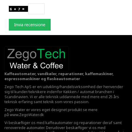
Invia recensione
Kaffeautomater, vandkøler, reparationer, kaffemaskiner,
espressomaskiner og flaskeautomater
Zego Tech ApS er en udvikling/handelsvirksomhed der henvender
sig til kunder/teknikere indenfor Køkken / automat branchen i
Scandinavien. Vi er alle teknisk uddannede med mere end 25 års
teknisk erfaring samt teknik som vores passion.
Zego Water er vores eget designet produkt se mere
på
www.ZegoWater.dk
Vi beskæftiger os med kaffeautomater og reparationer deraf samt
renoverede automater. Derudover beskæftiger vi os med