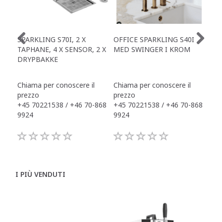
SPARKLING S70I, 2 X
OFFICE SPARKLING S40I
OFF
TAPHANE, 4 X SENSOR, 2 X
MED SWINGER I KROM
X S
DRYPBAKKE
TAP
DR
Chiama per conoscere il
Chiama per conoscere il
Chi
prezzo
prezzo
pre
+45 70221538 / +46 70-868
+45 70221538 / +46 70-868
+45
9924
9924
992
I PIÙ VENDUTI