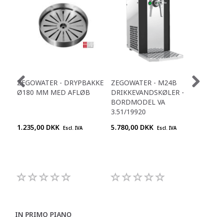
ZEGOWATER - DRYPBAKKE
ZEGOWATER - M24B
M2
Ø180 MM MED AFLØB
DRIKKEVANDSKØLER -
VA 
BORDMODEL VA
3.51/19920
1.235,00 DKK
5.780,00 DKK
Chi
Escl. IVA
Escl. IVA
pre
+45
992
IN PRIMO PIANO