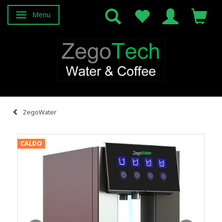
Menu
Attiva/disattiva navigazione
ZegoWater
CALDO