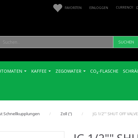
FAVORITEN
EINLOGGEN
SUCHEN
UTOMATEN
KAFFEE
ZEGOWATER
CO₂-FLASCHE
SCHRÄ
st Schnellkupplungen
Zoll (")
JG 1/2"" SHUT OFF VALVE
JG 1/2"" SH