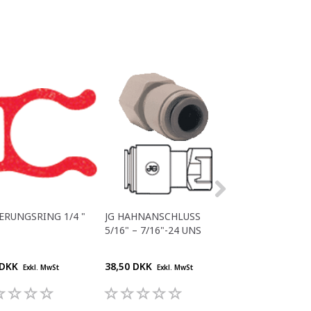
ERUNGSRING 1/4 "
JG HAHNANSCHLUSS
JG 3/8" BSP – 8
5/16" – 7/16"-24 UNS
BUCHSE
 DKK
38,50 DKK
29,70 DKK
Exkl. MwSt
Exkl. MwSt
Exkl. M