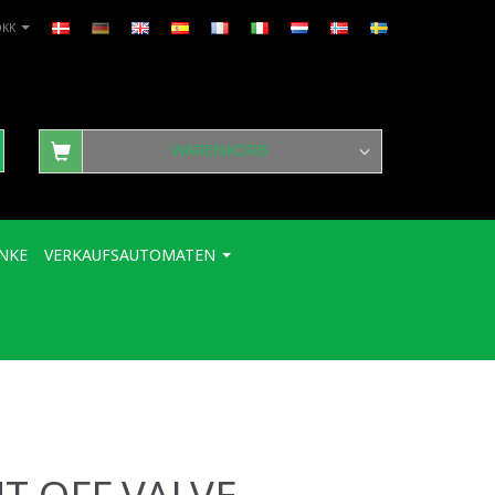
DKK
WARENKORB
NKE
VERKAUFSAUTOMATEN
UT OFF VALVE