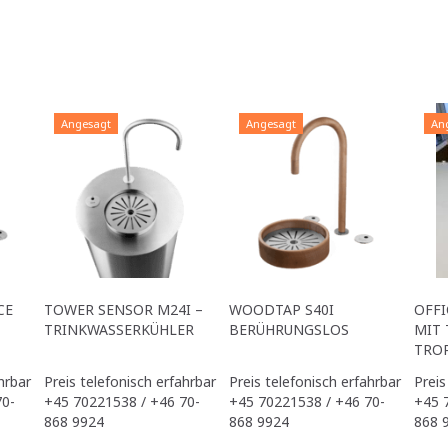
Angesagt
Angesagt
An
CE
TOWER SENSOR M24I –
WOODTAP S40I
OFFI
TRINKWASSERKÜHLER
BERÜHRUNGSLOS
MIT 
TRO
hrbar
Preis telefonisch erfahrbar
Preis telefonisch erfahrbar
Preis
70-
+45 70221538 / +46 70-
+45 70221538 / +46 70-
+45 
868 9924
868 9924
868 