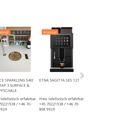
gesagt
Angesagt
Angesagt
CE SPARKLING S40I
ETNA SAGITTA SES 121
ALL IN ONE ACE
TAP 3 SURFACE &
OFFICE
PFSCHALE
 telefonisch erfahrbar
Preis telefonisch erfahrbar
Preis telefonisch
70221538 / +46 70-
+45 70221538 / +46 70-
+45 70221538 / 
9924
868 9924
868 9924