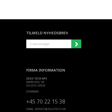
TILMELD NYHEDSBREV
E-
MAIL
EINTRAGEN
FIRMA INFORMATION
ZEGO TECH APS
NIMBUSVEJ 3B
DK-2670 GREVE
DENMARK
+45 70 22 15 38
EMAIL:
SERVICE@ZEGOTECH.DK