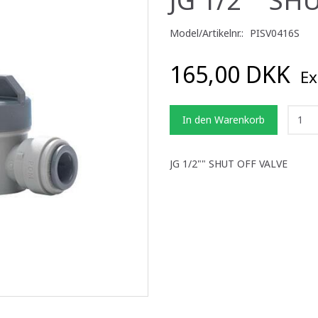
Model/Artikelnr.:
PISV0416S
165,00 DKK
Ex
In den Warenkorb
JG 1/2"" SHUT OFF VALVE