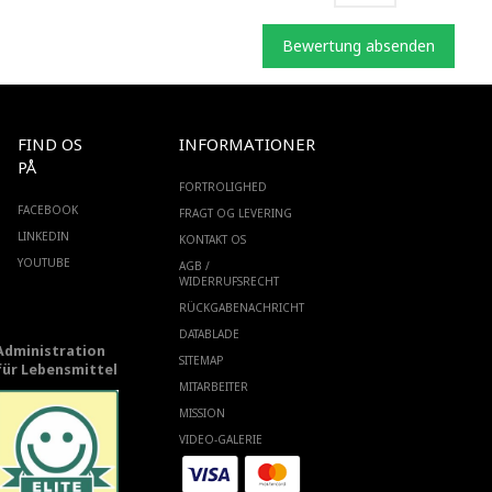
Bewertung absenden
FIND OS
INFORMATIONER
PÅ
FORTROLIGHED
FACEBOOK
FRAGT OG LEVERING
LINKEDIN
KONTAKT OS
YOUTUBE
AGB /
WIDERRUFSRECHT
RÜCKGABENACHRICHT
DATABLADE
Administration
SITEMAP
für Lebensmittel
MITARBEITER
MISSION
VIDEO-GALERIE