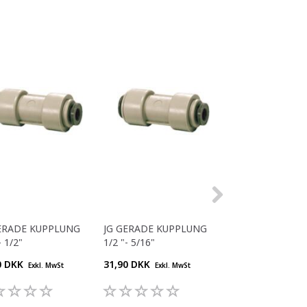
ERADE KUPPLUNG
JG GERADE KUPPLUNG
JG GERADE KUP
- 1/2"
1/2 "- 5/16"
3/8 "- 5/16"
0 DKK
31,90 DKK
26,40 DKK
Exkl. MwSt
Exkl. MwSt
Exkl. M