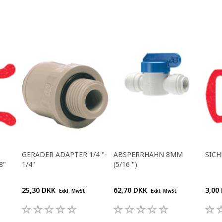
GERADER ADAPTER 1/4 "-
ABSPERRHAHN 8MM
SICH
8"
1/4"
(5/16 ")
25,30 DKK
62,70 DKK
3,00
Exkl. MwSt
Exkl. MwSt