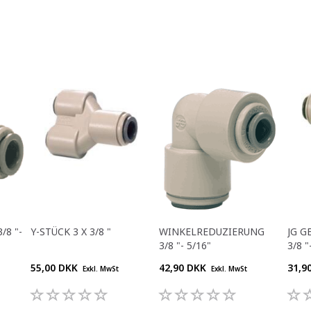
/8 "-
Y-STÜCK 3 X 3/8 "
WINKELREDUZIERUNG
JG G
3/8 "- 5/16"
3/8 "
55,00 DKK
42,90 DKK
31,9
Exkl. MwSt
Exkl. MwSt