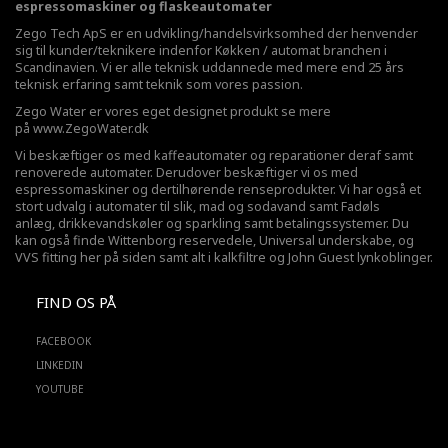
espressomaskiner og flaskeautomater
Zego Tech ApS er en udvikling/handelsvirksomhed der henvender
sig til kunder/teknikere indenfor Køkken / automat branchen i
Scandinavien. Vi er alle teknisk uddannede med mere end 25 års
teknisk erfaring samt teknik som vores passion.
Zego Water er vores eget designet produkt se mere
på
www.ZegoWater.dk
Vi beskæftiger os med kaffeautomater og reparationer deraf samt
renoverede automater. Derudover beskæftiger vi os med
espressomaskiner og dertilhørende renseprodukter. Vi har også et
stort udvalg i automater til slik, mad og sodavand samt Fadøls
anlæg,
drikkevandskøler
og sparkling samt betalingssystemer. Du
kan også finde Wittenborg reservedele, Universal underskabe, og
VVS fitting her på siden samt alt i kalkfiltre og John Guest lynkoblinger.
FIND OS PÅ
FACEBOOK
LINKEDIN
YOUTUBE