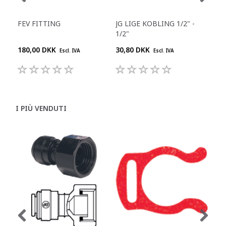
FEV FITTING
JG LIGE KOBLING 1/2" -
JG 
1/2"
180,00 DKK
30,80 DKK
55,
Escl. IVA
Escl. IVA
I PIÙ VENDUTI