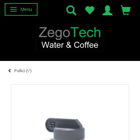
Menu
Attiva/disattiva navigazione
Pollici (\")