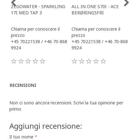
ZEGOWATER - SPARKLING
ALL IN ONE S70I - ACE
TOW
17I MED TAP 3
BERØRINGSFRI
DR
Chiama per conoscere il
Chiama per conoscere il
Chi
prezzo
prezzo
pre
+45 70221538 / +46 70-868
+45 70221538 / +46 70-868
+45
9924
9924
992
RECENSIONI
Non ci sono ancora recensioni. Scrivi la tua opinione per
primo
Aggiungi recensione:
Il tuo nome