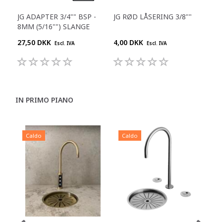
JG ADAPTER 3/4"" BSP -
JG RØD LÅSERING 3/8""
JG 
8MM (5/16"") SLANGE
1/4
27,50 DKK
4,00 DKK
25,
Escl. IVA
Escl. IVA
IN PRIMO PIANO
Caldo
Caldo
C