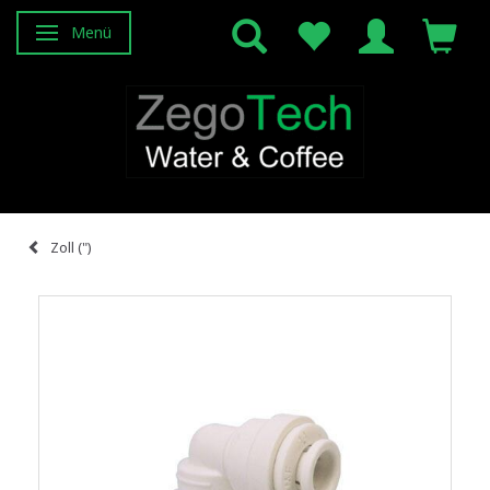
Menü
Anzeige ändern
Zoll (")