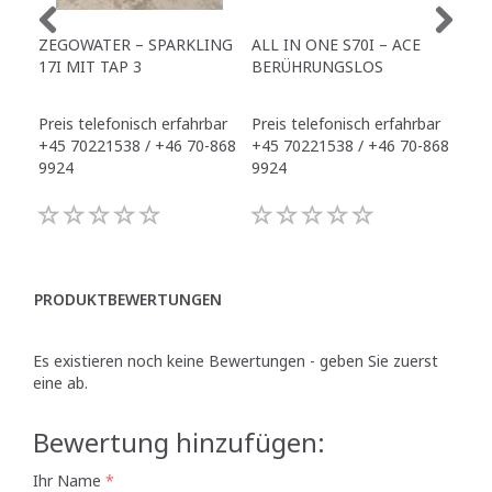
ZEGOWATER – SPARKLING
ALL IN ONE S70I – ACE
TO
17I MIT TAP 3
BERÜHRUNGSLOS
TR
Preis telefonisch erfahrbar
Preis telefonisch erfahrbar
Pre
+45 70221538 / +46 70-868
+45 70221538 / +46 70-868
+45
9924
9924
992
PRODUKTBEWERTUNGEN
Es existieren noch keine Bewertungen - geben Sie zuerst
eine ab.
Bewertung hinzufügen:
Ihr Name