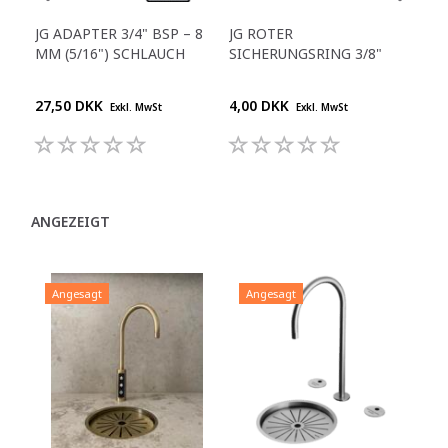
JG ADAPTER 3/4" BSP – 8
JG ROTER
GER
MM (5/16") SCHLAUCH
SICHERUNGSRING 3/8"
1/4
27,50 DKK
4,00 DKK
25,
Exkl. MwSt
Exkl. MwSt
ANGEZEIGT
Angesagt
Angesagt
A