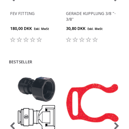
FEV FITTING
GERADE KUPPLUNG 3/8 "-
Y-S
3/8"
180,00 DKK
30,80 DKK
55,
Exkl. MwSt
Exkl. MwSt
BESTSELLER