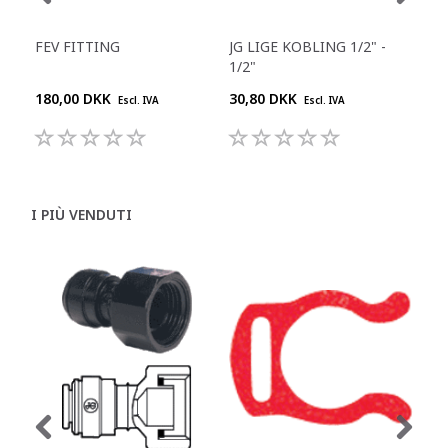
FEV FITTING
JG LIGE KOBLING 1/2" -
JG 
1/2"
180,00 DKK
30,80 DKK
55,
Escl. IVA
Escl. IVA
I PIÙ VENDUTI