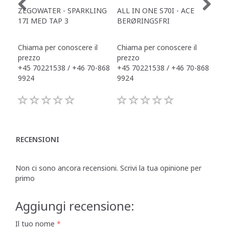
ZEGOWATER - SPARKLING
ALL IN ONE S70I - ACE
TOW
17I MED TAP 3
BERØRINGSFRI
DR
Chiama per conoscere il
Chiama per conoscere il
Chi
prezzo
prezzo
pre
+45 70221538 / +46 70-868
+45 70221538 / +46 70-868
+45
9924
9924
992
RECENSIONI
Non ci sono ancora recensioni. Scrivi la tua opinione per
primo
Aggiungi recensione:
Il tuo nome