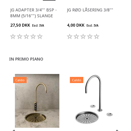
JG ADAPTER 3/4"" BSP -
JG RØD LÅSERING 3/8""
JG 
8MM (5/16"") SLANGE
1/4
27,50 DKK
4,00 DKK
25,
Escl. IVA
Escl. IVA
IN PRIMO PIANO
Caldo
Caldo
C