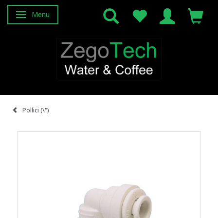
Menu
Attiva/disattiva navigazione
Pollici (\")