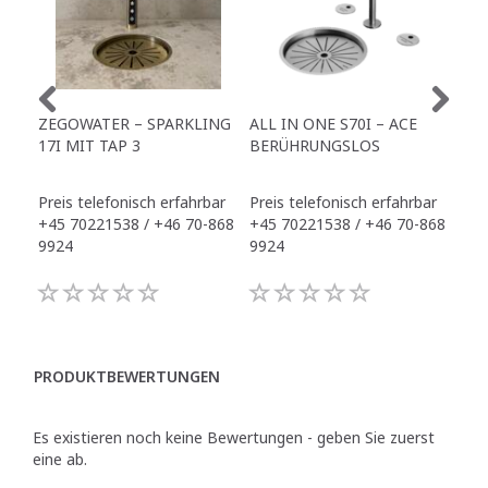
ZEGOWATER – SPARKLING
ALL IN ONE S70I – ACE
TO
17I MIT TAP 3
BERÜHRUNGSLOS
TR
Preis telefonisch erfahrbar
Preis telefonisch erfahrbar
Pre
+45 70221538 / +46 70-868
+45 70221538 / +46 70-868
+45
9924
9924
992
PRODUKTBEWERTUNGEN
Es existieren noch keine Bewertungen - geben Sie zuerst
eine ab.