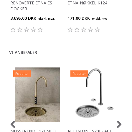
RENOVERTE ETNA ES
ETNA-NØKKEL K124
ET
DOCKER
LUF
3.695,00 DKK
171,00 DKK
599
ekskl. mva.
ekskl. mva.
VI ANBEFALER
Populær
Populær
P
MUSSERENDE 17I MED
ALL IN ONE S70I - ACE
TOW