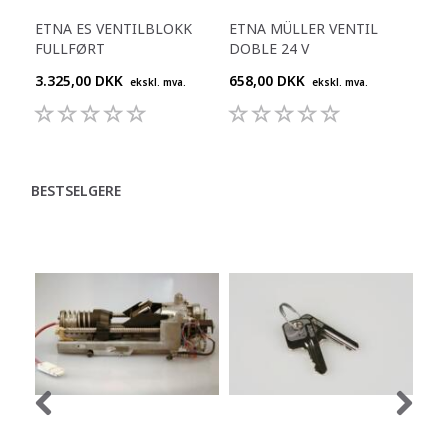
ETNA ES VENTILBLOKK
ETNA MÜLLER VENTIL
ETN
FULLFØRT
DOBLE 24 V
DO
3.325,00 DKK
658,00 DKK
344
ekskl. mva.
ekskl. mva.
BESTSELGERE