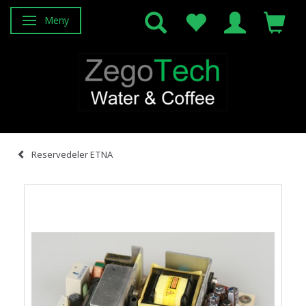
Meny
Veksle navigasjon
Reservedeler ETNA