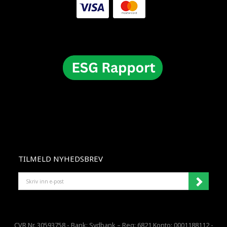
TILMELD NYHEDSBREV
SKRIV
INN
E-
POST
CVR Nr. 30593758 - Bank: Sydbank – Reg: 6821 Konto: 0001188112 -