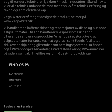
seg til kunder / teknikere i kjøkken / maskinindustrien i Skandinavia.
Vi er alle teknisk utdannede med mer enn 25 års teknisk erfaring og
teknologi som vår lidenskap.
Zego Water er vårt eget designede produkt, se mer på
www.ZegoWater.dk
Vi handler med kaffemaskiner og reparasjoner av disse og pussede
salgsautomater. I tillegg håndterer vi espressomaskiner og
tilhørende rengjøringsprodukter. Vi har også et stort utvalg av
salgsautomater for søtsaker, mat og brus, samt Fadøls fasiliteter,
drikkevannskjøler
og glitrende samt betalingssystemer. Du finner
også Wittenborg-reservedeler, Universal-vesker og VVS-armaturer
på siden, samt alt i limefiltre og John Guest-hurtigkoblinger.
FIND OS PÅ
FACEBOOK
LINKEDIN
YOUTUBE
Fødevarestyrelsen