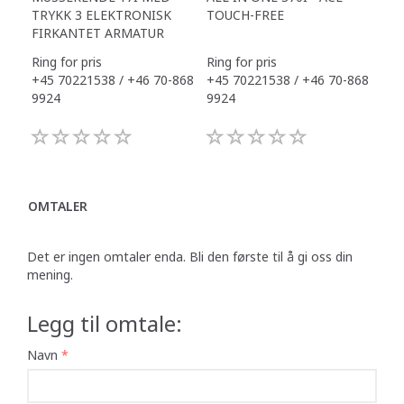
TRYKK 3 ELEKTRONISK
TOUCH-FREE
DR
FIRKANTET ARMATUR
Ring for pris
Ring for pris
Ring
+45 70221538 / +46 70-868
+45 70221538 / +46 70-868
+45
9924
9924
992
OMTALER
Det er ingen omtaler enda. Bli den første til å gi oss din
mening.
Legg til omtale:
Navn