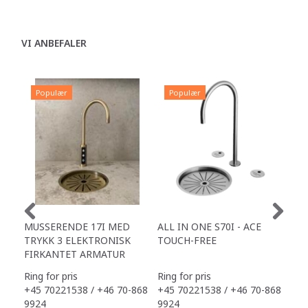
VI ANBEFALER
Populær
Populær
P
MUSSERENDE 17I MED
ALL IN ONE S70I - ACE
TOW
TRYKK 3 ELEKTRONISK
TOUCH-FREE
DR
FIRKANTET ARMATUR
Ring for pris
Ring for pris
Ring
+45 70221538 / +46 70-868
+45 70221538 / +46 70-868
+45
9924
9924
992