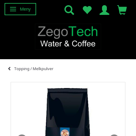
Meny
Veksle navigasjon
Topping / Melkpulver