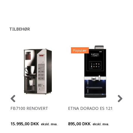
TILBEHØR
Populær
P
FB7100 RENOVERT
ETNA DORADO ES 121
ET
IN
15.995,00 DKK
895,00 DKK
Ring
ekskl. mva.
ekskl. mva.
+45