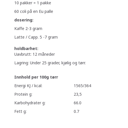
10 pakker = 1 pakke
60 coli på en Eu palle
dosering:
Kaffe 2-3 gram
Latte / Capp. 5 -7 gram
holdbarhet:
Uavbrutt: 12 måneder
Lagring: Under 25 grader, kjølig og tørr.
Innhold per 100g tørr
Energi KJ / kcal:
1565/364
Protein g:
23,5
Karbohydrater g:
66.0
Fett g:
0.7