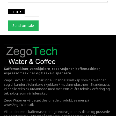
Send omtale
Kaffemaskiner, vannkjølere, reparasjoner, kaffemaskiner,
espressomaskiner og flaske dispensere
Zego Tech ApS er et utviklings- / handelsselskap som henvender
seg til kunder / teknikere i kjøkken / maskinindustrien i Skandinavia.
Vi er alle teknisk utdannede med mer enn 25 års teknisk erfaring og
teknologi som vår lidenskap.
Zego Water er vårt eget designede produkt, se mer på
www.ZegoWater.dk
Vi handler med kaffemaskiner og reparasjoner av disse og pussede