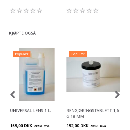
KJØPTE OGSÅ
Populær
Populær
P
UNIVERSAL LENS 1 L.
RENGJØRINGSTABLETT 1,6
REN
G 18 MM
G 
159,00 DKK
192,00 DKK
238
ekskl. mva.
ekskl. mva.