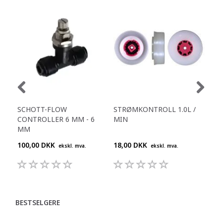
SCHOTT-FLOW
STRØMKONTROLL 1.0L /
STR
CONTROLLER 6 MM - 6
MIN
MI
MM
100,00 DKK
18,00 DKK
18,
ekskl. mva.
ekskl. mva.
BESTSELGERE