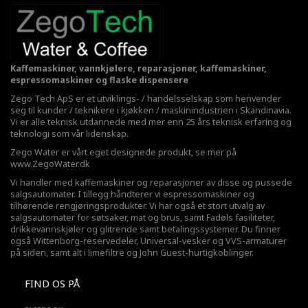
Kaffemaskiner, vannkjølere, reparasjoner, kaffemaskiner,
espressomaskiner og flaske dispensere
Zego Tech ApS er et utviklings- / handelsselskap som henvender
seg til kunder / teknikere i kjøkken / maskinindustrien i Skandinavia.
Vi er alle teknisk utdannede med mer enn 25 års teknisk erfaring og
teknologi som vår lidenskap.
Zego Water er vårt eget designede produkt, se mer på
www.ZegoWater.dk
Vi handler med kaffemaskiner og reparasjoner av disse og pussede
salgsautomater. I tillegg håndterer vi espressomaskiner og
tilhørende rengjøringsprodukter. Vi har også et stort utvalg av
salgsautomater for søtsaker, mat og brus, samt Fadøls fasiliteter,
drikkevannskjøler
og glitrende samt betalingssystemer. Du finner
også Wittenborg-reservedeler, Universal-vesker og VVS-armaturer
på siden, samt alt i limefiltre og John Guest-hurtigkoblinger.
FIND OS PÅ