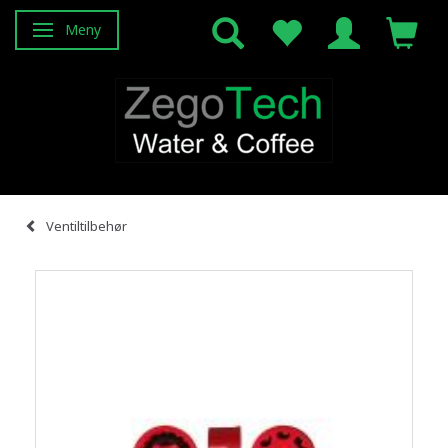
Meny
Veksle navigasjon
Ventiltilbehør