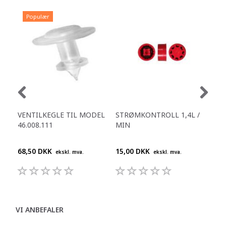
Populær
VENTILKEGLE TIL MODEL
STRØMKONTROLL 1,4L /
STR
46.008.111
MIN
MI
68,50 DKK
15,00 DKK
15,
ekskl. mva.
ekskl. mva.
VI ANBEFALER