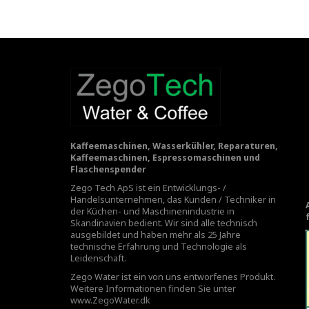
Kaffeemaschinen, Wasserkühler, Reparaturen,
Kaffeemaschinen, Espressomaschinen und
Flaschenspender
Zego Tech ApS ist ein Entwicklungs- /
Handelsunternehmen, das Kunden / Techniker in
der Küchen- und Maschinenindustrie in
Skandinavien bedient. Wir sind alle technisch
ausgebildet und haben mehr als 25 Jahre
technische Erfahrung und Technologie als
Leidenschaft.
Zego Water ist ein von uns entworfenes Produkt.
Weitere Informationen finden Sie unter
www.ZegoWater.dk