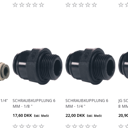
1/4"
SCHRAUBKUPPLUNG 6
SCHRAUBKUPPLUNG 6
JG 
MM - 1/8 "
MM - 1/4 "
8 MM
17,60 DKK
22,00 DKK
20,9
Exkl. MwSt
Exkl. MwSt