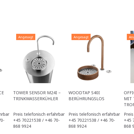
Angesagt
Angesagt
An
CE
TOWER SENSOR M24I –
WOODTAP S40I
OFFI
TRINKWASSERKÜHLER
BERÜHRUNGSLOS
MIT 
TRO
hrbar
Preis telefonisch erfahrbar
Preis telefonisch erfahrbar
Preis
70-
+45 70221538 / +46 70-
+45 70221538 / +46 70-
+45 
868 9924
868 9924
868 