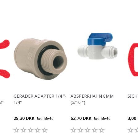
GERADER ADAPTER 1/4 "-
ABSPERRHAHN 8MM
SICH
8"
1/4"
(5/16 ")
25,30 DKK
62,70 DKK
3,00
Exkl. MwSt
Exkl. MwSt