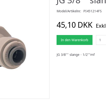
Model/Artikelnr.:
PI451214FS
45,10 DKK
Exkl
In den Warenkorb
JG 3/8"" slange - 1/2""mf