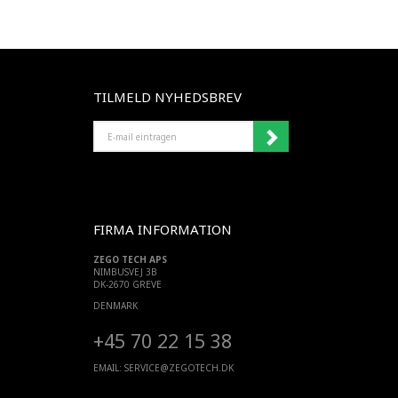
TILMELD NYHEDSBREV
E-
MAIL
EINTRAGEN
FIRMA INFORMATION
ZEGO TECH APS
NIMBUSVEJ 3B
DK-2670 GREVE
DENMARK
+45 70 22 15 38
EMAIL:
SERVICE@ZEGOTECH.DK