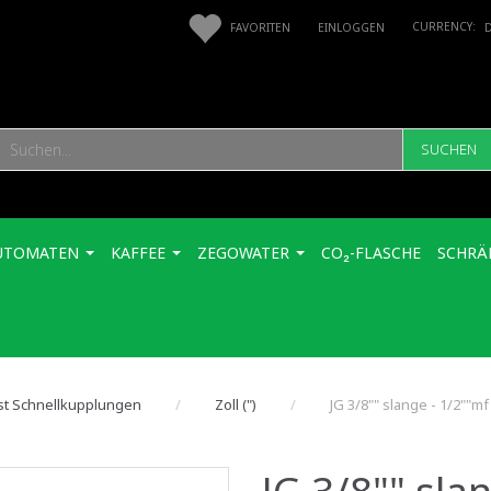
FAVORITEN
EINLOGGEN
SUCHEN
UTOMATEN
KAFFEE
ZEGOWATER
CO₂-FLASCHE
SCHRÄ
st Schnellkupplungen
Zoll (")
JG 3/8"" slange - 1/2""mf
JG 3/8"" sla