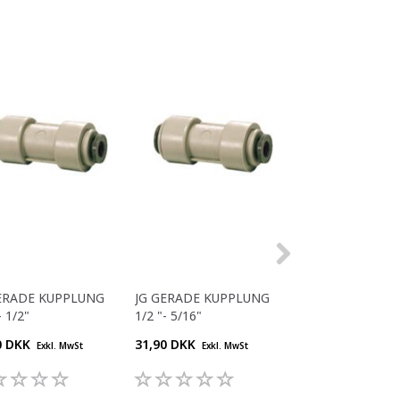
ERADE KUPPLUNG
JG GERADE KUPPLUNG
JG GERADE KUP
- 1/2"
1/2 "- 5/16"
3/8 "- 5/16"
0 DKK
31,90 DKK
26,40 DKK
Exkl. MwSt
Exkl. MwSt
Exkl. M