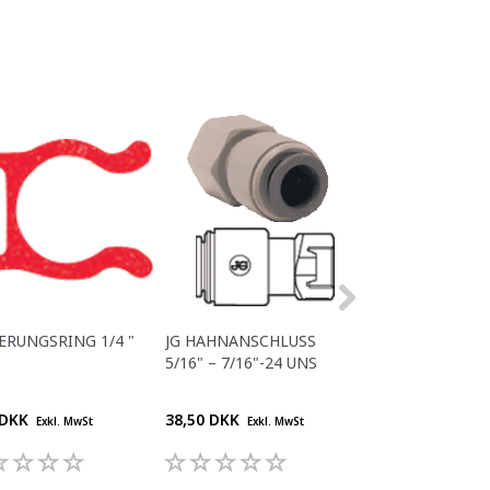
ERUNGSRING 1/4 "
JG HAHNANSCHLUSS
JG 3/8" BSP – 8
5/16" – 7/16"-24 UNS
BUCHSE
 DKK
38,50 DKK
29,70 DKK
Exkl. MwSt
Exkl. MwSt
Exkl. M