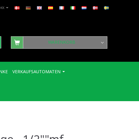
DKK
WARENKORB
NKE
VERKAUFSAUTOMATEN
nge - 1/2""mf