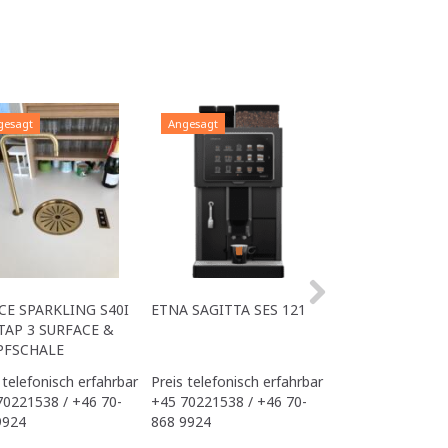
gesagt
Angesagt
Angesagt
CE SPARKLING S40I
ETNA SAGITTA SES 121
ALL IN ONE ACE
TAP 3 SURFACE &
OFFICE
PFSCHALE
 telefonisch erfahrbar
Preis telefonisch erfahrbar
Preis telefonisch
70221538 / +46 70-
+45 70221538 / +46 70-
+45 70221538 / 
9924
868 9924
868 9924