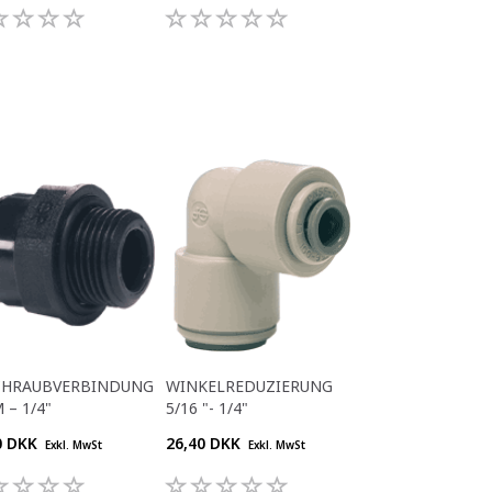
SCHRAUBVERBINDUNG
WINKELREDUZIERUNG
 – 1/4"
5/16 "- 1/4"
0 DKK
26,40 DKK
Exkl. MwSt
Exkl. MwSt