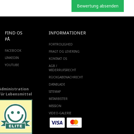
Bewertung absenden
FIND OS
INFORMATIONER
PÅ
FORTROLIGHED
FACEBOOK
FRAGT OG LEVERING
LINKEDIN
KONTAKT OS
YOUTUBE
AGB /
WIDERRUFSRECHT
RÜCKGABENACHRICHT
DATABLADE
Administration
SITEMAP
für Lebensmittel
MITARBEITER
MISSION
VIDEO-GALERIE