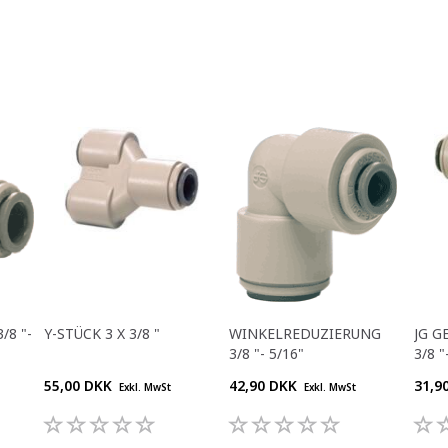
/8 "-
Y-STÜCK 3 X 3/8 "
WINKELREDUZIERUNG
JG G
3/8 "- 5/16"
3/8 "
55,00 DKK
42,90 DKK
31,9
Exkl. MwSt
Exkl. MwSt