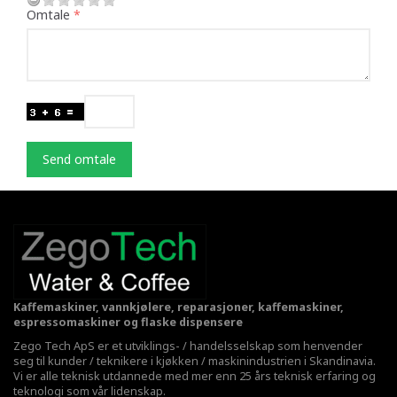
Omtale
Send omtale
Kaffemaskiner, vannkjølere, reparasjoner, kaffemaskiner,
espressomaskiner og flaske dispensere
Zego Tech ApS er et utviklings- / handelsselskap som henvender
seg til kunder / teknikere i kjøkken / maskinindustrien i Skandinavia.
Vi er alle teknisk utdannede med mer enn 25 års teknisk erfaring og
teknologi som vår lidenskap.