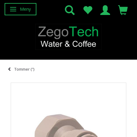
Meny
Veksle navigasjon
Tommer (")