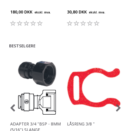
180,00 DKK
30,80 DKK
55,
ekskl. mva.
ekskl. mva.
BESTSELGERE
ADAPTER 3/4 "BSP - 8MM
LÅSRING 3/8 "
RET
(5/16") SLANGE