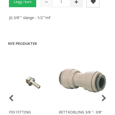
Legg i kurv
JG 3/8"" slange - 1/2""mf
NYE PRODUKTER
FEV FITTING
RETTKOBLING 3/8 "- 3/8"
Y-S