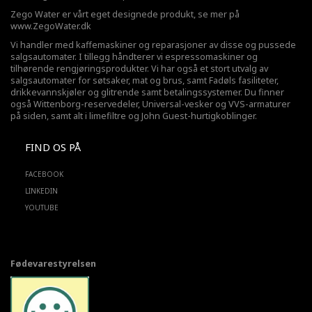
Zego Water er vårt eget designede produkt, se mer på
www.ZegoWater.dk
Vi handler med kaffemaskiner og reparasjoner av disse og pussede
salgsautomater. I tillegg håndterer vi espressomaskiner og
tilhørende rengjøringsprodukter. Vi har også et stort utvalg av
salgsautomater for søtsaker, mat og brus, samt Fadøls fasiliteter,
drikkevannskjøler
og glitrende samt betalingssystemer. Du finner
også Wittenborg-reservedeler, Universal-vesker og VVS-armaturer
på siden, samt alt i limefiltre og John Guest-hurtigkoblinger.
FIND OS PÅ
FACEBOOK
LINKEDIN
YOUTUBE
Fødevarestyrelsen