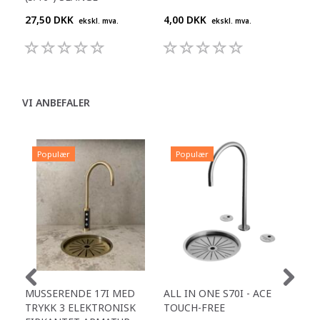
27,50 DKK
4,00 DKK
25,
ekskl. mva.
ekskl. mva.
VI ANBEFALER
Populær
Populær
P
MUSSERENDE 17I MED
ALL IN ONE S70I - ACE
TOW
TRYKK 3 ELEKTRONISK
TOUCH-FREE
DR