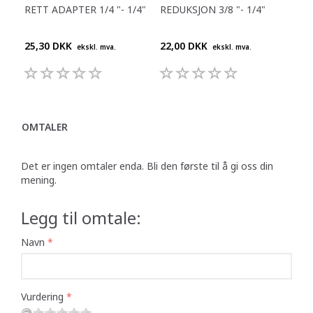
RETT ADAPTER 1/4 "- 1/4"
REDUKSJON 3/8 "- 1/4"
SKR
"
25,30 DKK
22,00 DKK
17,
ekskl. mva.
ekskl. mva.
OMTALER
Det er ingen omtaler enda. Bli den første til å gi oss din
mening.
Legg til omtale:
Navn
Vurdering