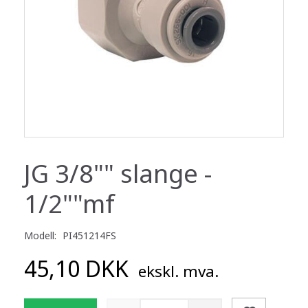
JG 3/8"" slange -
1/2""mf
Modell:
PI451214FS
45,10 DKK
ekskl. mva.