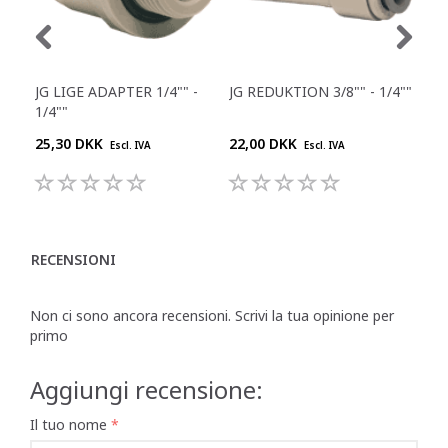
JG LIGE ADAPTER 1/4"" -
JG REDUKTION 3/8"" - 1/4""
JG 
1/4""
1/8
25,30 DKK
22,00 DKK
17,
Escl. IVA
Escl. IVA
RECENSIONI
Non ci sono ancora recensioni. Scrivi la tua opinione per
primo
Aggiungi recensione:
Il tuo nome