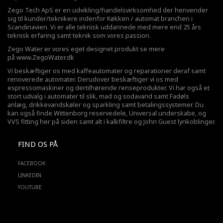
Zego Tech ApS er en udvikling/handelsvirksomhed der henvender
sig til kunder/teknikere indenfor Køkken / automat branchen i
Scandinavien. Vi er alle teknisk uddannede med mere end 25 års
teknisk erfaring samt teknik som vores passion.
Zego Water er vores eget designet produkt se mere
på
www.ZegoWater.dk
Vi beskæftiger os med kaffeautomater og reparationer deraf samt
renoverede automater. Derudover beskæftiger vi os med
espressomaskiner og dertilhørende renseprodukter. Vi har også et
stort udvalg i automater til slik, mad og sodavand samt Fadøls
anlæg,
drikkevandskøler
og sparkling samt betalingssystemer. Du
kan også finde Wittenborg reservedele, Universal underskabe, og
VVS fitting her på siden samt alt i kalkfiltre og John Guest lynkoblinger.
FIND OS PÅ
FACEBOOK
LINKEDIN
YOUTUBE