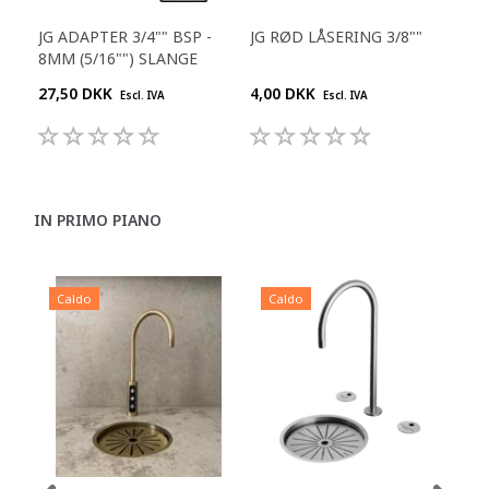
JG ADAPTER 3/4"" BSP -
JG RØD LÅSERING 3/8""
JG 
8MM (5/16"") SLANGE
1/4
27,50 DKK
4,00 DKK
25,
Escl. IVA
Escl. IVA
IN PRIMO PIANO
Caldo
Caldo
C