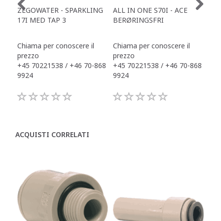
ZEGOWATER - SPARKLING
ALL IN ONE S70I - ACE
TOW
17I MED TAP 3
BERØRINGSFRI
DR
Chiama per conoscere il
Chiama per conoscere il
Chi
prezzo
prezzo
pre
+45 70221538 / +46 70-868
+45 70221538 / +46 70-868
+45
9924
9924
992
ACQUISTI CORRELATI