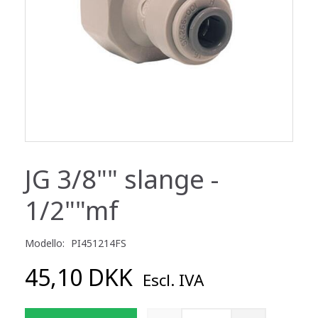
JG 3/8"" slange -
1/2""mf
Modello:
PI451214FS
45,10 DKK
Escl. IVA