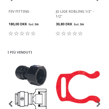
FEV FITTING
JG LIGE KOBLING 1/2" -
JG 
1/2"
180,00 DKK
30,80 DKK
55,
Escl. IVA
Escl. IVA
I PIÙ VENDUTI