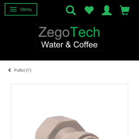
Menu
Attiva/disattiva navigazione
Pollici (\")