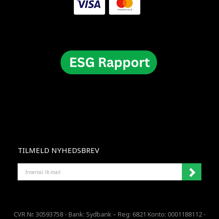
TILMELD NYHEDSBREV
INSERISCI
L'E-
MAIL
CVR Nr. 30593758 - Bank: Sydbank – Reg: 6821 Konto: 0001188112 -