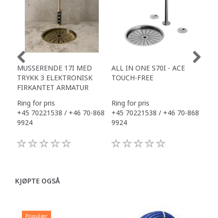
MUSSERENDE 17I MED
ALL IN ONE S70I - ACE
TOW
TRYKK 3 ELEKTRONISK
TOUCH-FREE
DR
FIRKANTET ARMATUR
Ring for pris
Ring for pris
Ring
+45 70221538 / +46 70-868
+45 70221538 / +46 70-868
+45
9924
9924
992
KJØPTE OGSÅ
Populær