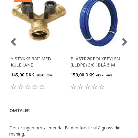
Y-STYKKE 3/4" MED
PLASTRØRPOLYETYLEN
CO
KULEHANE
(LLDPE) 3/8 "BLÅ 5 M
GA
145,00 DKK
159,00 DKK
770
ekskl. mva.
ekskl. mva.
OMTALER
Det er ingen omtaler enda. Bli den første til å gi oss din
mening.