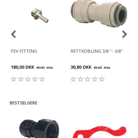
FEV FITTING
RETTKOBLING 3/8 "- 3/8"
Y-S
180,00 DKK
30,80 DKK
55,
ekskl. mva.
ekskl. mva.
BESTSELGERE