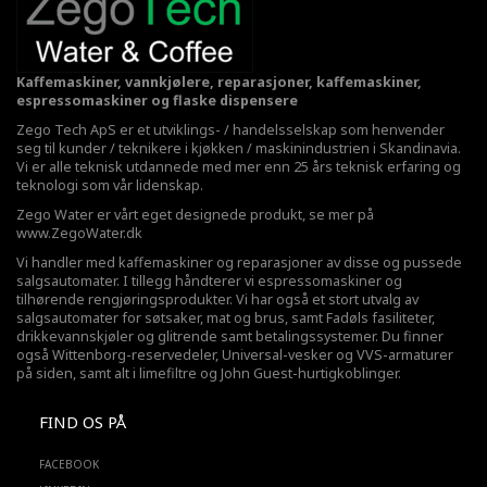
Kaffemaskiner, vannkjølere, reparasjoner, kaffemaskiner,
espressomaskiner og flaske dispensere
Zego Tech ApS er et utviklings- / handelsselskap som henvender
seg til kunder / teknikere i kjøkken / maskinindustrien i Skandinavia.
Vi er alle teknisk utdannede med mer enn 25 års teknisk erfaring og
teknologi som vår lidenskap.
Zego Water er vårt eget designede produkt, se mer på
www.ZegoWater.dk
Vi handler med kaffemaskiner og reparasjoner av disse og pussede
salgsautomater. I tillegg håndterer vi espressomaskiner og
tilhørende rengjøringsprodukter. Vi har også et stort utvalg av
salgsautomater for søtsaker, mat og brus, samt Fadøls fasiliteter,
drikkevannskjøler
og glitrende samt betalingssystemer. Du finner
også Wittenborg-reservedeler, Universal-vesker og VVS-armaturer
på siden, samt alt i limefiltre og John Guest-hurtigkoblinger.
FIND OS PÅ
FACEBOOK