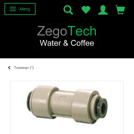
Meny
Veksle navigasjon
Tommer (")