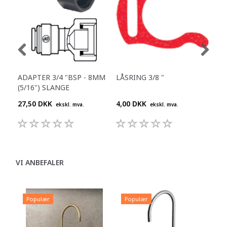
ADAPTER 3/4 "BSP - 8MM
LÅSRING 3/8 "
RET
(5/16") SLANGE
27,50 DKK
4,00 DKK
25,
ekskl. mva.
ekskl. mva.
VI ANBEFALER
Populær
Populær
P