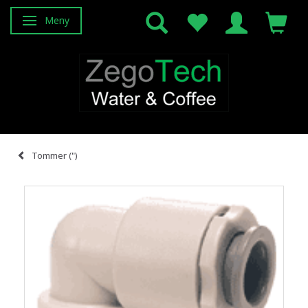
Meny
Veksle navigasjon
Tommer (")