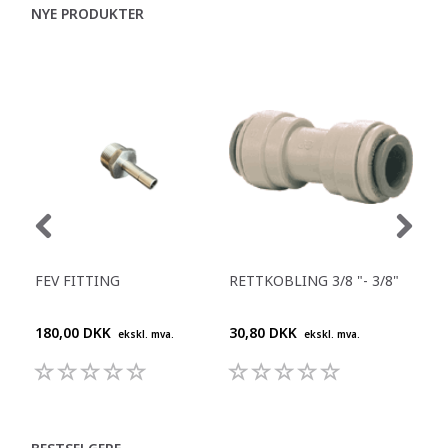
NYE PRODUKTER
FEV FITTING
RETTKOBLING 3/8 "- 3/8"
Y-S
180,00 DKK
30,80 DKK
55,
ekskl. mva.
ekskl. mva.