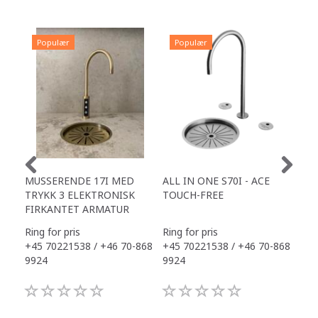
Populær
Populær
P
MUSSERENDE 17I MED
ALL IN ONE S70I - ACE
TOW
TRYKK 3 ELEKTRONISK
TOUCH-FREE
DR
FIRKANTET ARMATUR
Ring for pris
Ring for pris
Ring
+45 70221538 / +46 70-868
+45 70221538 / +46 70-868
+45
9924
9924
992