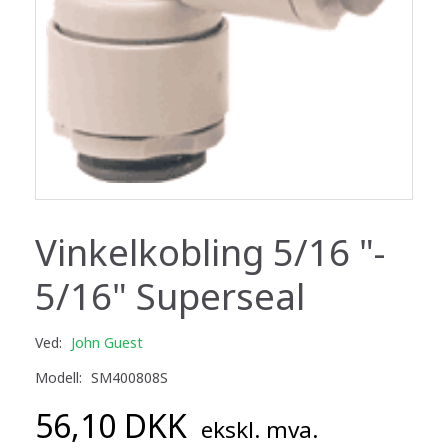
Vinkelkobling 5/16 "-
5/16" Superseal
Ved:
John Guest
Modell:
SM400808S
56,10 DKK
ekskl. mva.