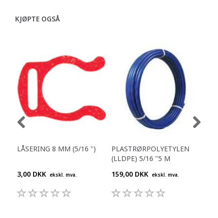
KJØPTE OGSÅ
LÅSERING 8 MM (5/16 ")
PLASTRØRPOLYETYLEN
STO
(LLDPE) 5/16 "5 M
3,00 DKK
159,00 DKK
62,
ekskl. mva.
ekskl. mva.