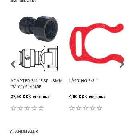
BESTSELGERE
ADAPTER 3/4 "BSP - 8MM
LÅSRING 3/8 "
RET
(5/16") SLANGE
27,50 DKK
4,00 DKK
25,
ekskl. mva.
ekskl. mva.
VI ANBEFALER