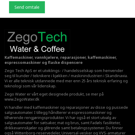
Send omtale
Kaffemaskiner, vannkjølere, reparasjoner, kaffemaskiner,
espressomaskiner og flaske dispensere
Zego Tech ApS er et utviklings- / handelsselskap som henvender
seg til kunder / teknikere i kjøkken / maskinindustrien i Skandinavia.
Vi er alle teknisk utdannede med mer enn 25 års teknisk erfaring og
teknologi som vår lidenskap.
Zego Water er vårt eget designede produkt, se mer på
www.ZegoWater.dk
Vi handler med kaffemaskiner og reparasjoner av disse og pussede
salgsautomater. I tillegg håndterer vi espressomaskiner og
tilhørende rengjøringsprodukter. Vi har også et stort utvalg av
salgsautomater for søtsaker, mat og brus, samt Fadøls fasiliteter,
drikkevannskjøler
og glitrende samt betalingssystemer. Du finner
også Wittenborg-reservedeler, Universal-vesker og VVS-armaturer