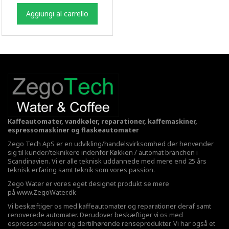
Aggiungi al carrello
Kaffeautomater, vandkøler, reparationer, kaffemaskiner,
espressomaskiner og flaskeautomater
Zego Tech ApS er en udvikling/handelsvirksomhed der henvender
sig til kunder/teknikere indenfor Køkken / automat branchen i
Scandinavien. Vi er alle teknisk uddannede med mere end 25 års
teknisk erfaring samt teknik som vores passion.
Zego Water er vores eget designet produkt se mere
på
www.ZegoWater.dk
Vi beskæftiger os med kaffeautomater og reparationer deraf samt
renoverede automater. Derudover beskæftiger vi os med
espressomaskiner og dertilhørende renseprodukter. Vi har også et