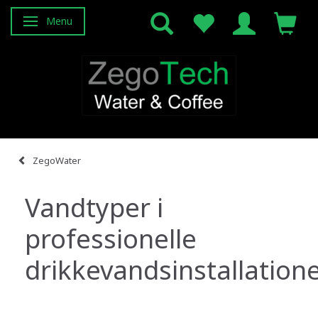
Menu
Attiva/disattiva navigazione
ZegoWater
Vandtyper i
professionelle
drikkevandsinstallation