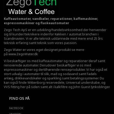
Kaffeautomater, vandkøler, reparationer, kaffemaskiner,
espressomaskiner og flaskeautomater
Zego Tech ApS er en udvikling/handelsvirksomhed der henvender
sig til kunder/teknikere indenfor Køkken / automat branchen i
Scandinavien. Vi er alle teknisk uddannede med mere end 25 års
teknisk erfaring samt teknik som vores passion.
Zego Water er vores eget designet produkt se mere
på
www.ZegoWater.dk
Vi beskæftiger os med kaffeautomater og reparationer deraf samt
renoverede automater. Derudover beskæftiger vi os med
espressomaskiner og dertilhørende renseprodukter. Vi har også et
stort udvalg i automater til slik, mad og sodavand samt Fadøls
anlæg,
drikkevandskøler
og sparkling samt betalingssystemer. Du
kan også finde Wittenborg reservedele, Universal underskabe, og
VVS fitting her på siden samt alt i kalkfiltre og John Guest lynkoblinger.
FIND OS PÅ
FACEBOOK