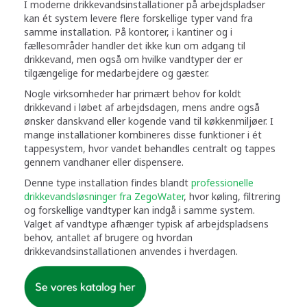
I moderne drikkevandsinstallationer på arbejdspladser
kan ét system levere flere forskellige typer vand fra
samme installation. På kontorer, i kantiner og i
fællesområder handler det ikke kun om adgang til
drikkevand, men også om hvilke vandtyper der er
tilgængelige for medarbejdere og gæster.
Nogle virksomheder har primært behov for koldt
drikkevand i løbet af arbejdsdagen, mens andre også
ønsker danskvand eller kogende vand til køkkenmiljøer. I
mange installationer kombineres disse funktioner i ét
tappesystem, hvor vandet behandles centralt og tappes
gennem vandhaner eller dispensere.
Denne type installation findes blandt
professionelle
drikkevandsløsninger fra ZegoWater
, hvor køling, filtrering
og forskellige vandtyper kan indgå i samme system.
Valget af vandtype afhænger typisk af arbejdspladsens
behov, antallet af brugere og hvordan
drikkevandsinstallationen anvendes i hverdagen.