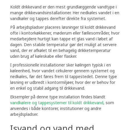
Koldt drikkevand er den mest grundlæggende vandtype i
mange drikkevandsinstallationer. Her nedkøles vandet i en
vandkøler og tappes derefter direkte fra systemet.
På arbejdspladser placeres løsninger til koldt drikkevand
ofte i kontorkøkkener, møderum eller fællesområder, hvor
medarbejdere hurtigt kan tappe et glas vand i løbet af
dagen. Den stabile temperatur gør det muligt at servere
vand, der er afkølet til en behagelig drikketemperatur
uden brug af køleskabe eller flasker.
I professionelle installationer sker kølingen typisk i en
køleenhed, hvor vandet cirkulerer gennem systemet og
nedkøles, før det føres frem til tappestedet. Denne type
løsning er udbredt i kontormiljøer, hvor der er behov for
en enkel og stabil adgang til drikkevand.
Eksempler på denne type installation findes blandt
vandkølere og tappesystemer til koldt drikkevand
, som
anvendes i både kontorer, institutioner og andre
arbejdspladser.
Isvand og vand med