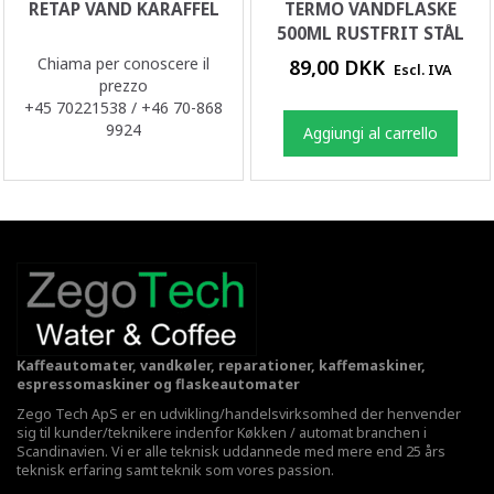
RETAP VAND KARAFFEL
TERMO VANDFLASKE
500ML RUSTFRIT STÅL
Chiama per conoscere il
89,00 DKK
Escl. IVA
prezzo
+45 70221538 / +46 70-868
9924
Aggiungi al carrello
Kaffeautomater, vandkøler, reparationer, kaffemaskiner,
espressomaskiner og flaskeautomater
Zego Tech ApS er en udvikling/handelsvirksomhed der henvender
sig til kunder/teknikere indenfor Køkken / automat branchen i
Scandinavien. Vi er alle teknisk uddannede med mere end 25 års
teknisk erfaring samt teknik som vores passion.