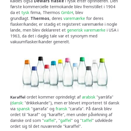
kaldes også
Dewars flaske
i fysik efter opfinderen. Den
første kommercielle termokande blev fremstillet i 1904
da et
tysk
firma, Thermos
GmbH
, blev
grundlagt.
Thermos
, deres
varemærke
for deres
flasker/kander, er stadig et registeret varemærke i nogle
lande, men blev deklareret et
generisk varemærke
i USA i
1963, da det i daglig tale var et synonym med
vakuumflasker/kander generelt.
ordet kommer oprindeligt af
arabisk
"yarrāfa"
Karaffel
(
dansk
: "drikkekande"), men er blevet importeret til dansk
via
spansk
"garrafa" og
fransk
"carafa". På dansk blev
ordet til "karaf" og "karaffe", men under påvirkning af
danske ord som "
vaffel
", "
gaffel
" og "
taffel
" udviklede
ordet sig til det nuværende "karaffel".