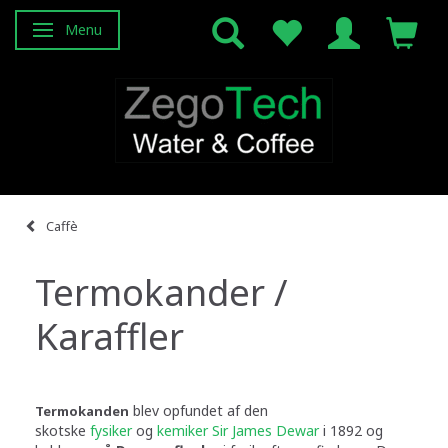
Menu
Attiva/disattiva navigazione
Caffè
Termokander /
Karaffler
blev opfundet af den
Termokanden
skotske
fysiker
og
kemiker
Sir James Dewar
i 1892 og