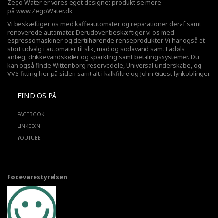
Zego Water er vores eget designet produkt se mere
på
www.ZegoWater.dk
Vi beskæftiger os med kaffeautomater og reparationer deraf samt
renoverede automater. Derudover beskæftiger vi os med
espressomaskiner og dertilhørende renseprodukter. Vi har også et
stort udvalg i automater til slik, mad og sodavand samt Fadøls
anlæg,
drikkevandskøler
og sparkling samt betalingssystemer. Du
kan også finde Wittenborg reservedele, Universal underskabe, og
VVS fitting her på siden samt alt i kalkfiltre og John Guest lynkoblinger.
FIND OS PÅ
FACEBOOK
LINKEDIN
YOUTUBE
Fødevarestyrelsen