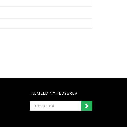
TILMELD NYHEDSBREV
INSERISCI
L'E-
MAIL