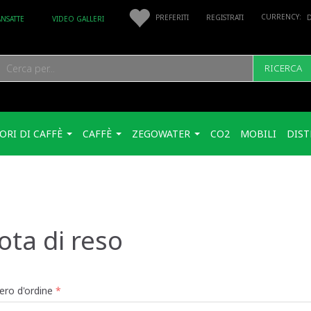
PREFERITI
REGISTRATI
ANSATTE
VIDEO GALLERI
RICERCA
ORI DI CAFFÈ
CAFFÈ
ZEGOWATER
CO2
MOBILI
DIST
ota di reso
ro d'ordine