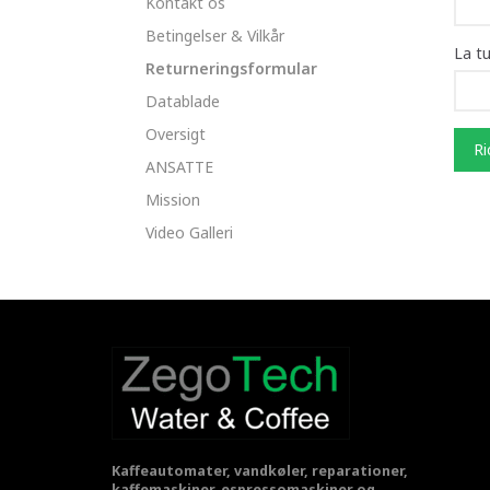
Kontakt os
Betingelser & Vilkår
La t
Returneringsformular
Datablade
Oversigt
Ri
ANSATTE
Mission
Video Galleri
Kaffeautomater, vandkøler, reparationer,
kaffemaskiner, espressomaskiner og