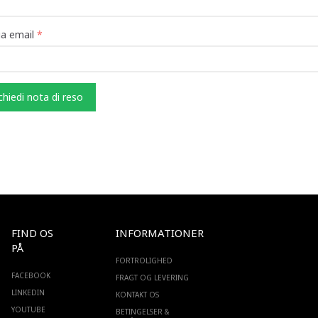
ua email
chiedi nota di reso
FIND OS
INFORMATIONER
PÅ
FORTROLIGHED
FACEBOOK
FRAGT OG LEVERING
LINKEDIN
KONTAKT OS
YOUTUBE
BETINGELSER &