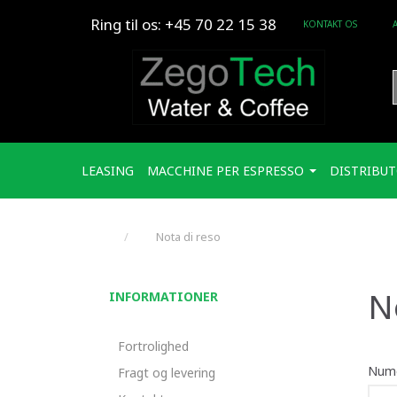
Ring til os: +45 70 22 15 38
KONTAKT OS
LEASING
MACCHINE PER ESPRESSO
DISTRIBUT
Nota di reso
N
INFORMATIONER
Fortrolighed
Nume
Fragt og levering