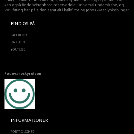
kan også finde Wittenborg reservedele, Universal underskabe, og
VVS fitting her på siden samt alt i kalkfiltre og John Guest lynkoblinger.
FIND OS PÅ
FACEBOOK
LINKEDIN
YOUTUBE
Fødevarestyrelsen
INFORMATIONER
FORTROLIGHED