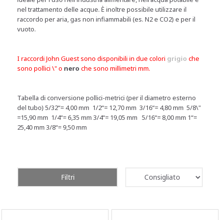
nel trattamento delle acque. È inoltre possibile utilizzare il
raccordo per aria, gas non infiammabili (es. N2 e CO2) e per il
vuoto.
I raccordi John Guest sono disponibili in due colori
grigio
che
sono pollici \" o
nero
che sono millimetri mm.
Tabella di conversione pollici-metrici (per il diametro esterno
del tubo) 5/32“= 4,00 mm 1/2“= 12,70 mm 3/16“= 4,80 mm 5/8\"
=15,90 mm 1/4“= 6,35 mm 3/4“= 19,05 mm 5/16“= 8,00 mm 1“=
25,40 mm 3/8“= 9,50 mm
Filtri