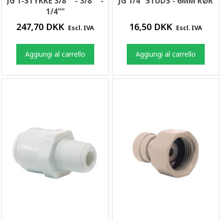
JG T-STYKKE 3/8"" - 3/8"" -
JG 1/4" STUDS - 6MM RØR
1/4""
247,70 DKK
16,50 DKK
Escl. IVA
Escl. IVA
Aggiungi al carrello
Aggiungi al carrello