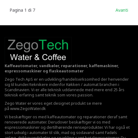
Pagina 1 di 7
Avanti
Kaffeautomater, vandkøler, reparationer, kaffemaskiner,
espressomaskiner og flaskeautomater
Zego Tech ApS er en udvikling/handelsvirksomhed der henvender
sig til kunder/teknikere indenfor Køkken / automat branchen i
Scandinavien. Vi er alle teknisk uddannede med mere end 25 års
teknisk erfaring samt teknik som vores passion.
Zego Water er vores eget designet produkt se mere
på
www.ZegoWater.dk
Vi beskæftiger os med kaffeautomater og reparationer deraf samt
renoverede automater. Derudover beskæftiger vi os med
espressomaskiner og dertilhørende renseprodukter. Vi har også et
stort udvalg i automater til slik, mad og sodavand samt Fadøls
anlæg,
drikkevandskøler
og sparkling samt betalingssystemer. Du