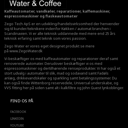
Kaffeautomater, vandkøler, reparationer, kaffemaskiner,
espressomaskiner og flaskeautomater
Zego Tech ApS er en udvikling/handelsvirksomhed der henvender
sig til kunder/teknikere indenfor Køkken / automat branchen i
Scandinavien. Vi er alle teknisk uddannede med mere end 25 års
teknisk erfaring samt teknik som vores passion.
Zego Water er vores eget designet produkt se mere
på
www.ZegoWater.dk
Vi beskæftiger os med kaffeautomater og reparationer deraf samt
renoverede automater. Derudover beskæftiger vi os med
espressomaskiner og dertilhørende renseprodukter. Vi har også et
stort udvalg i automater til slik, mad og sodavand samt Fadøls
anlæg,
drikkevandskøler
og sparkling samt betalingssystemer. Du
kan også finde Wittenborg reservedele, Universal underskabe, og
VVS fitting her på siden samt alt i kalkfiltre og John Guest lynkoblinger.
FIND OS PÅ
FACEBOOK
LINKEDIN
YOUTUBE