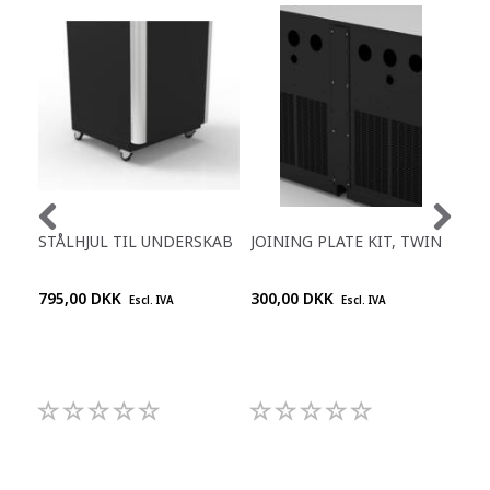
C
STÅLHJUL TIL UNDERSKAB
JOINING PLATE KIT, TWIN
KOP
795,00 DKK
300,00 DKK
1.9
Escl. IVA
Escl. IVA