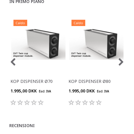
IN PRIMO PIANO
Caldo
Caldo
C
KOP DISPENSER Ø70
KOP DISPENSER Ø80
KOP
1.995,00 DKK
1.995,00 DKK
1.9
Escl. IVA
Escl. IVA
RECENSIONI