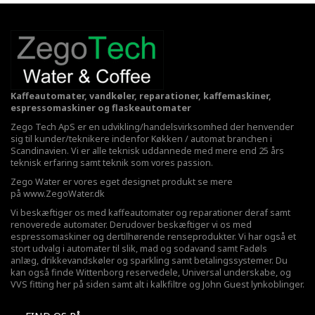
Kaffeautomater, vandkøler, reparationer, kaffemaskiner,
espressomaskiner og flaskeautomater
Zego Tech ApS er en udvikling/handelsvirksomhed der henvender
sig til kunder/teknikere indenfor Køkken / automat branchen i
Scandinavien. Vi er alle teknisk uddannede med mere end 25 års
teknisk erfaring samt teknik som vores passion.
Zego Water er vores eget designet produkt se mere
på
www.ZegoWater.dk
Vi beskæftiger os med kaffeautomater og reparationer deraf samt
renoverede automater. Derudover beskæftiger vi os med
espressomaskiner og dertilhørende renseprodukter. Vi har også et
stort udvalg i automater til slik, mad og sodavand samt Fadøls
anlæg,
drikkevandskøler
og sparkling samt betalingssystemer. Du
kan også finde Wittenborg reservedele, Universal underskabe, og
VVS fitting her på siden samt alt i kalkfiltre og John Guest lynkoblinger.