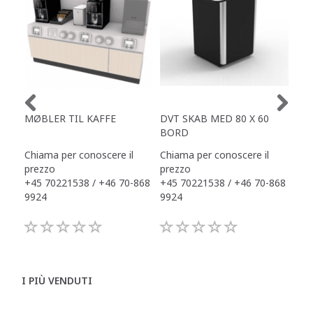
MØBLER TIL KAFFE
DVT SKAB MED 80 X 60
ZE
BORD
Ø1
Chiama per conoscere il
Chiama per conoscere il
990
prezzo
prezzo
+45 70221538 / +46 70-868
+45 70221538 / +46 70-868
9924
9924
I PIÙ VENDUTI