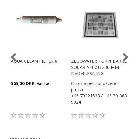
AQUA CLEAN FILTER 8
ZEGOWATER - DRYPBAKKE
NY 
SQUAR AFLØB 230 MM
INK
NEDFRÆSNING
565,00 DKK
Chiama per conoscere il
1.0
Escl. IVA
prezzo
+45 70221538 / +46 70-868
9924