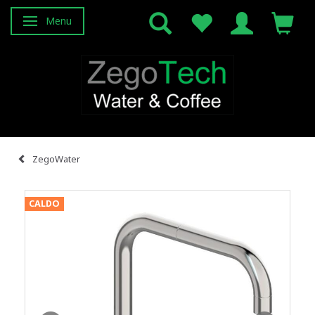
Menu
Attiva/disattiva navigazione
ZegoWater
CALDO