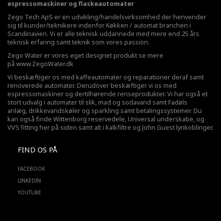
espressomaskiner og flaskeautomater
Zego Tech ApS er en udvikling/handelsvirksomhed der henvender
sig til kunder/teknikere indenfor Køkken / automat branchen i
Scandinavien. Vi er alle teknisk uddannede med mere end 25 års
teknisk erfaring samt teknik som vores passion.
Zego Water er vores eget designet produkt se mere
på
www.ZegoWater.dk
Vi beskæftiger os med kaffeautomater og reparationer deraf samt
renoverede automater. Derudover beskæftiger vi os med
espressomaskiner og dertilhørende renseprodukter. Vi har også et
stort udvalg i automater til slik, mad og sodavand samt Fadøls
anlæg,
drikkevandskøler
og sparkling samt betalingssystemer. Du
kan også finde Wittenborg reservedele, Universal underskabe, og
VVS fitting her på siden samt alt i kalkfiltre og John Guest lynkoblinger.
FIND OS PÅ
FACEBOOK
LINKEDIN
YOUTUBE