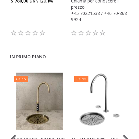
5.780,00 DKK
Chiama per conoscere il
Chi
Escl. IVA
prezzo
pre
+45 70221538 / +46 70-868
+45
9924
992
IN PRIMO PIANO
Caldo
Caldo
C