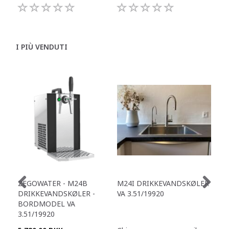
I PIÙ VENDUTI
ZEGOWATER - M24B
M24I DRIKKEVANDSKØLER
ZE
DRIKKEVANDSKØLER -
VA 3.51/19920
DR
BORDMODEL VA
BO
3.51/19920
3.5