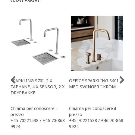
NUOVI ARRIVI
SPARKLING S70I, 2 X
OFFICE SPARKLING S40I
OFF
TAPHANE, 4 X SENSOR, 2 X
MED SWINGER I KROM
X S
DRYPBAKKE
TAP
DR
Chiama per conoscere il
Chiama per conoscere il
Chi
prezzo
prezzo
pre
+45 70221538 / +46 70-868
+45 70221538 / +46 70-868
+45
9924
9924
992