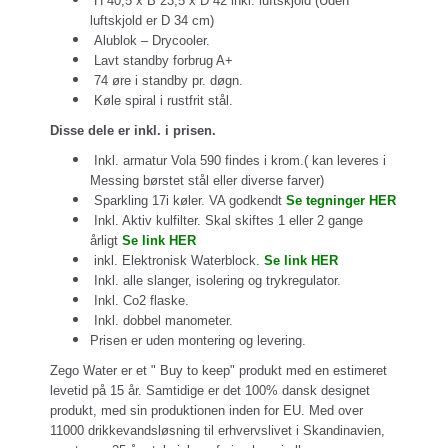
H 40,5 x B 23,5 x D 42 inkl. luftskjold (Uden
luftskjold er D 34 cm)
Alublok – Drycooler.
Lavt standby forbrug A+
74 øre i standby pr. døgn.
Køle spiral i rustfrit stål.
Disse dele er inkl. i prisen.
Inkl. armatur Vola 590 findes i krom.( kan leveres i
Messing børstet stål eller diverse farver)
Sparkling 17i køler. VA godkendt
Se tegninger HER
Inkl. Aktiv kulfilter. Skal skiftes 1 eller 2 gange
årligt
Se link HER
inkl. Elektronisk Waterblock.
Se link HER
Inkl. alle slanger, isolering og trykregulator.
Inkl. Co2 flaske.
Inkl. dobbel manometer.
Prisen er uden montering og levering.
Zego Water er et " Buy to keep" produkt med en estimeret
levetid på 15 år. Samtidige er det 100% dansk designet
produkt, med sin produktionen inden for EU. Med over
11000 drikkevandsløsning til erhvervslivet i Skandinavien,