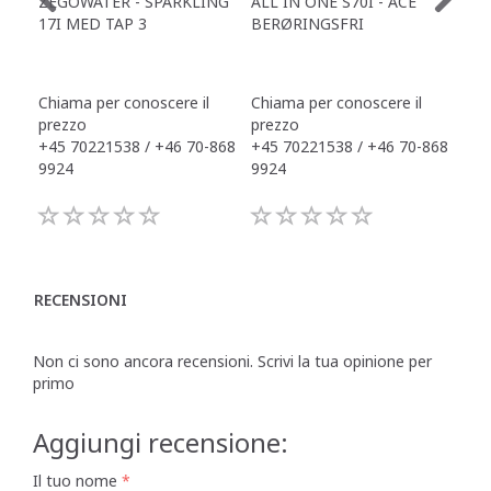
ZEGOWATER - SPARKLING
ALL IN ONE S70I - ACE
TOW
17I MED TAP 3
BERØRINGSFRI
DR
Chiama per conoscere il
Chiama per conoscere il
Chi
prezzo
prezzo
pre
+45 70221538 / +46 70-868
+45 70221538 / +46 70-868
+45
9924
9924
992
RECENSIONI
Non ci sono ancora recensioni. Scrivi la tua opinione per
primo
Aggiungi recensione:
Il tuo nome