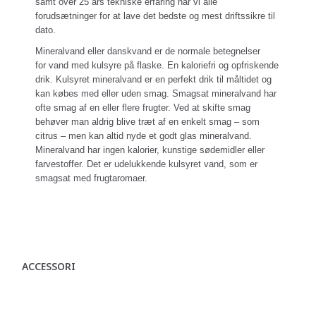
samt over 25 års tekniske erfaring har vi alle
forudsætninger for at lave det bedste og mest driftssikre til
dato.
Mineralvand eller danskvand er de normale betegnelser
for
vand med kulsyre på flaske. En kaloriefri og opfriskende
drik. Kulsyret mineralvand er en perfekt drik til måltidet og
kan købes med eller uden smag. Smagsat mineralvand har
ofte smag af en eller flere frugter. Ved at skifte smag
behøver man aldrig blive træt af en enkelt smag – som
citrus – men kan altid nyde et godt glas mineralvand.
Mineralvand har ingen kalorier, kunstige sødemidler eller
farvestoffer. Det er udelukkende kulsyret vand, som er
smagsat med frugtaromaer.
ACCESSORI