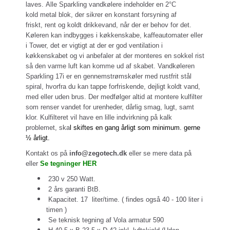
laves.
Alle Sparkling vandkølere indeholder en 2°C
kold metal blok, der sikrer en konstant forsyning af
friskt, rent og koldt drikkevand, når der er behov for det.
Køleren kan indbygges i køkkenskabe, kaffeautomater eller
i Tower, det er vigtigt at der er god ventilation i
køkkenskabet og vi anbefaler at der monteres en sokkel rist
så den varme luft kan komme ud af skabet. V
andkøleren
Sparkling 17i er en gennemstrømskøler med rustfrit stål
spiral, hvorfra du kan tappe forfriskende, dejligt koldt vand,
med eller uden brus.
Der medfølger altid at montere kulfilter
som renser vandet for urenheder, dårlig smag, lugt, samt
klor. Kulfilteret vil have en lille indvirkning på kalk
problemet, ska
l skiftes en gang årligt som minimum. gerne
½ årligt.
Kontakt os på
info@zegotech.dk
eller se mere data på
eller
Se tegninger HER
230 v 250 Watt.
2 års garanti BtB.
Kapacitet. 17 liter/time. ( findes også 40 - 100 liter i
timen )
Se teknisk tegning af Vola armatur 590