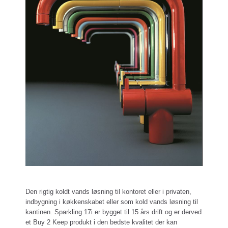
Den rigtig koldt vands løsning til kontoret eller i privaten,
indbygning i køkkenskabet eller som kold vands løsning til
kantinen. Sparkling 17i er bygget til 15 års drift og er derved
et Buy 2 Keep produkt i den bedste kvalitet der kan