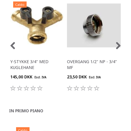
Caldo
Y-STYKKE 3/4" MED
OVERGANG 1/2" NP - 3/4"
NIP
KUGLEHANE
MF
145,00 DKK
23,50 DKK
18,
Escl. IVA
Escl. IVA
IN PRIMO PIANO
Caldo