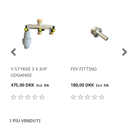
Y-STYKKE 3 X 3/4"
FEV FITTING
WA
UDGANGE
475,00 DKK
180,00 DKK
200
Escl. IVA
Escl. IVA
I PIÙ VENDUTI