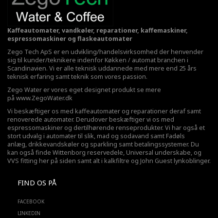
Kaffeautomater, vandkøler, reparationer, kaffemaskiner,
espressomaskiner og flaskeautomater
Zego Tech ApS er en udvikling/handelsvirksomhed der henvender
sig til kunder/teknikere indenfor Køkken / automat branchen i
Scandinavien. Vi er alle teknisk uddannede med mere end 25 års
teknisk erfaring samt teknik som vores passion.
Zego Water er vores eget designet produkt se mere
på
www.ZegoWater.dk
Vi beskæftiger os med kaffeautomater og reparationer deraf samt
renoverede automater. Derudover beskæftiger vi os med
espressomaskiner og dertilhørende renseprodukter. Vi har også et
stort udvalg i automater til slik, mad og sodavand samt Fadøls
anlæg,
drikkevandskøler
og sparkling samt betalingssystemer. Du
kan også finde Wittenborg reservedele, Universal underskabe, og
VVS fitting her på siden samt alt i kalkfiltre og John Guest lynkoblinger.
FIND OS PÅ
FACEBOOK
LINKEDIN