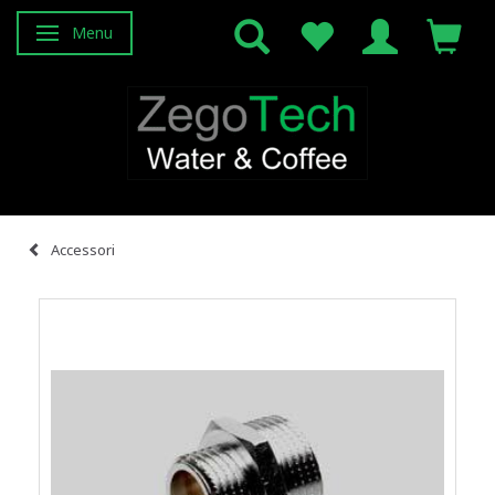
Menu
Attiva/disattiva navigazione
Accessori