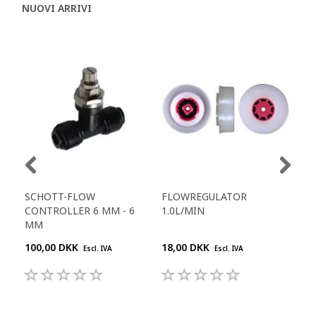
NUOVI ARRIVI
SCHOTT-FLOW
FLOWREGULATOR
FL
CONTROLLER 6 MM - 6
1.0L/MIN
1.9
MM
100,00 DKK
18,00 DKK
18,
Escl. IVA
Escl. IVA