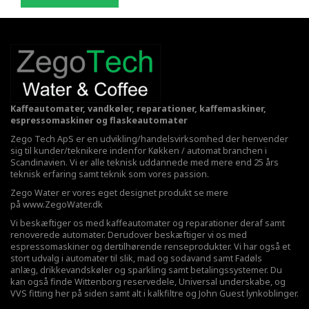
Kaffeautomater, vandkøler, reparationer, kaffemaskiner,
espressomaskiner og flaskeautomater
Zego Tech ApS er en udvikling/handelsvirksomhed der henvender
sig til kunder/teknikere indenfor Køkken / automat branchen i
Scandinavien. Vi er alle teknisk uddannede med mere end 25 års
teknisk erfaring samt teknik som vores passion.
Zego Water er vores eget designet produkt se mere
på
www.ZegoWater.dk
Vi beskæftiger os med kaffeautomater og reparationer deraf samt
renoverede automater. Derudover beskæftiger vi os med
espressomaskiner og dertilhørende renseprodukter. Vi har også et
stort udvalg i automater til slik, mad og sodavand samt Fadøls
anlæg,
drikkevandskøler
og sparkling samt betalingssystemer. Du
kan også finde Wittenborg reservedele, Universal underskabe, og
VVS fitting her på siden samt alt i kalkfiltre og John Guest lynkoblinger.