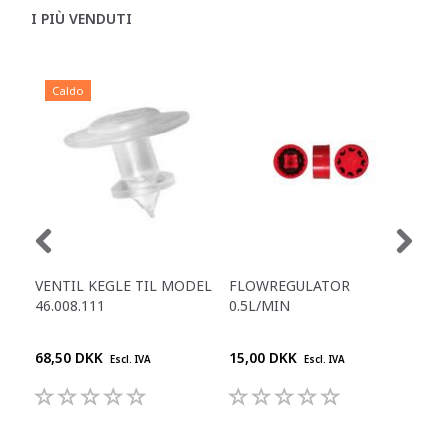
I PIÙ VENDUTI
Caldo
VENTIL KEGLE TIL MODEL
FLOWREGULATOR
FL
46.008.111
0.5L/MIN
1.9
68,50 DKK
15,00 DKK
15,
Escl. IVA
Escl. IVA