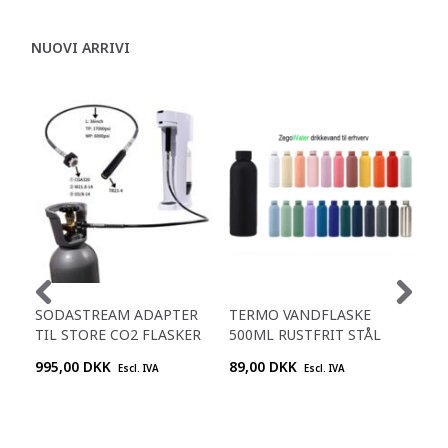
NUOVI ARRIVI
SODASTREAM ADAPTER
TERMO VANDFLASKE
SM
TIL STORE CO2 FLASKER
500ML RUSTFRIT STÅL
995,00 DKK
89,00 DKK
Chi
Escl. IVA
Escl. IVA
pre
+45
992