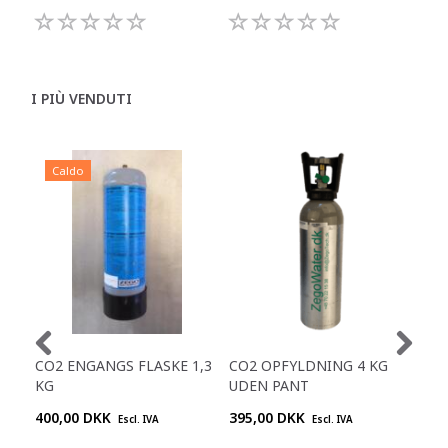
I PIÙ VENDUTI
Caldo
CO2 ENGANGS FLASKE 1,3
CO2 OPFYLDNING 4 KG
CO2
KG
UDEN PANT
UD
400,00 DKK
395,00 DKK
255
Escl. IVA
Escl. IVA