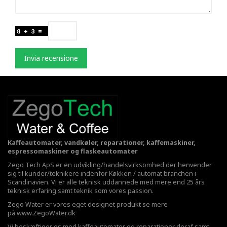
Invia recensione
Kaffeautomater, vandkøler, reparationer, kaffemaskiner,
espressomaskiner og flaskeautomater
Zego Tech ApS er en udvikling/handelsvirksomhed der henvender
sig til kunder/teknikere indenfor Køkken / automat branchen i
Scandinavien. Vi er alle teknisk uddannede med mere end 25 års
teknisk erfaring samt teknik som vores passion.
Zego Water er vores eget designet produkt se mere
på
www.ZegoWater.dk
Vi beskæftiger os med kaffeautomater og reparationer deraf samt