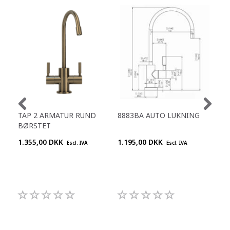
TAP 2 ARMATUR RUND
8883BA AUTO LUKNING
TA
BØRSTET
1.355,00 DKK
1.195,00 DKK
637
Escl. IVA
Escl. IVA