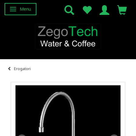
Menu
Attiva/disattiva navigazione
Erogatori