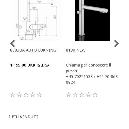
8883BA AUTO LUKNING
8180 NEW
TAP
1.195,00 DKK
Chiama per conoscere il
Chi
Escl. IVA
prezzo
pre
+45 70221538 / +46 70-868
+45
9924
992
I PIÙ VENDUTI