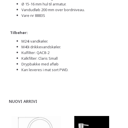
Ø 15-16 mm hul til armatur.
Vandudløb 200 mm over bordniveau.
Vare nr 8883S
Tilbehør:
M24i vandkøler.
M40i drikkevandskøler.
Kulfilter: QAC8-2
Kalkfilter: Claris Small
Drypbakke med afløb
Kan leveres i mat sort PWD.
NUOVI ARRIVI