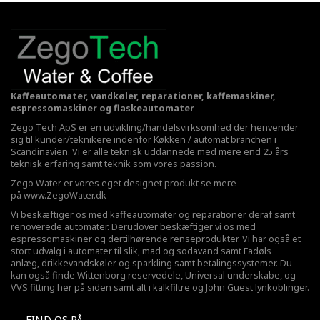
Kaffeautomater, vandkøler, reparationer, kaffemaskiner,
espressomaskiner og flaskeautomater
Zego Tech ApS er en udvikling/handelsvirksomhed der henvender
sig til kunder/teknikere indenfor Køkken / automat branchen i
Scandinavien. Vi er alle teknisk uddannede med mere end 25 års
teknisk erfaring samt teknik som vores passion.
Zego Water er vores eget designet produkt se mere
på
www.ZegoWater.dk
Vi beskæftiger os med kaffeautomater og reparationer deraf samt
renoverede automater. Derudover beskæftiger vi os med
espressomaskiner og dertilhørende renseprodukter. Vi har også et
stort udvalg i automater til slik, mad og sodavand samt Fadøls
anlæg,
drikkevandskøler
og sparkling samt betalingssystemer. Du
kan også finde Wittenborg reservedele, Universal underskabe, og
VVS fitting her på siden samt alt i kalkfiltre og John Guest lynkoblinger.
FIND OS PÅ