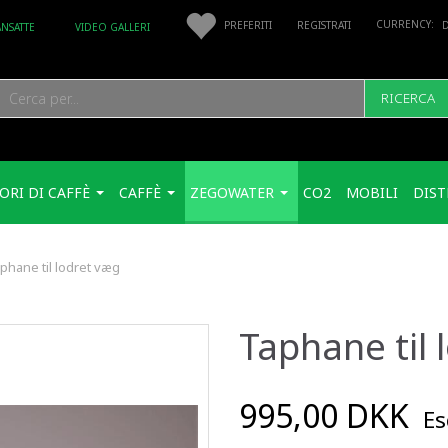
PREFERITI
REGISTRATI
ANSATTE
VIDEO GALLERI
RICERCA
ORI DI CAFFÈ
CAFFÈ
ZEGOWATER
CO2
MOBILI
DIST
phane til lodret væg
Taphane til 
995,00 DKK
Esc