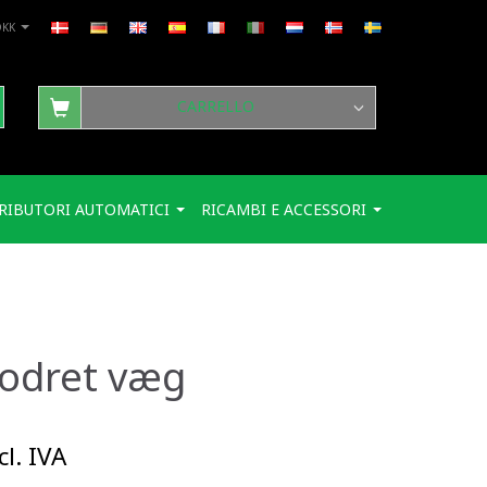
DKK
CARRELLO
RIBUTORI AUTOMATICI
RICAMBI E ACCESSORI
lodret væg
l. IVA