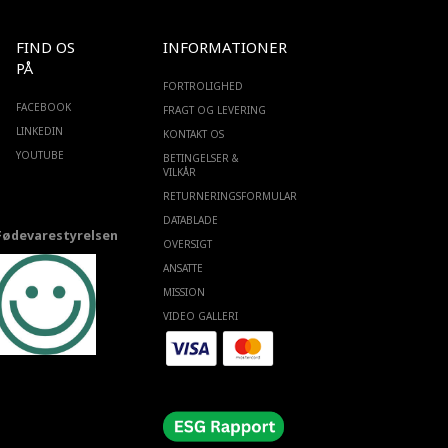
FIND OS
INFORMATIONER
PÅ
FORTROLIGHED
FACEBOOK
FRAGT OG LEVERING
LINKEDIN
KONTAKT OS
YOUTUBE
BETINGELSER &
VILKÅR
RETURNERINGSFORMULAR
DATABLADE
Fødevarestyrelsen
OVERSIGT
ANSATTE
MISSION
VIDEO GALLERI