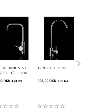
 TAPHANE 5163
TAPHANE CROME
TAPHANE BØRST
TET STÅL LOOK
LOOK
00 DKK
995,00 DKK
995,00 DKK
Escl. IVA
Escl. IVA
Escl. 