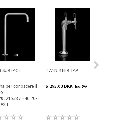
3 SURFACE
TWIN BEER TAP
VOLA MED SEN
a per conoscere il
5.295,00 DKK
Chiama per conos
Escl. IVA
zo
prezzo
70221538 / +46 70-
+45 70221538 / 
9924
868 9924