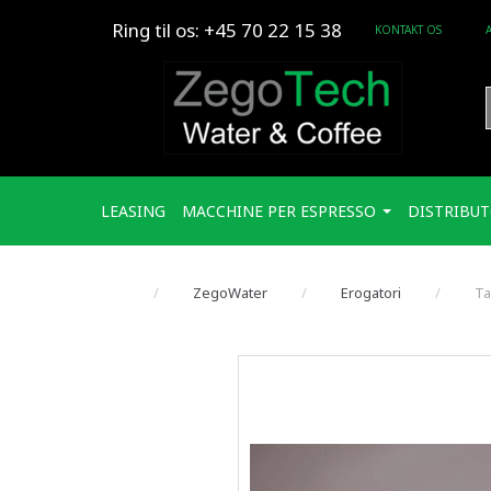
Ring til os: +45 70 22 15 38
KONTAKT OS
LEASING
MACCHINE PER ESPRESSO
DISTRIBUT
ZegoWater
Erogatori
Ta