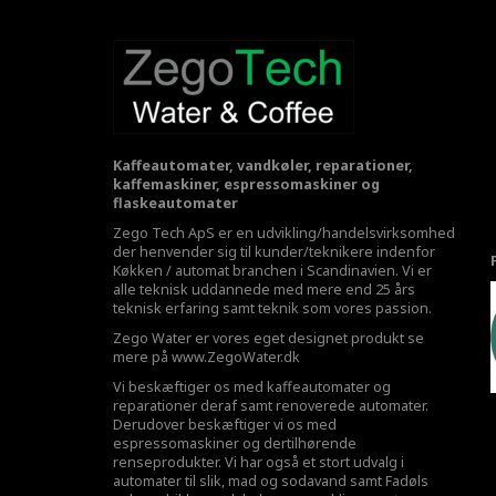
Kaffeautomater, vandkøler, reparationer,
kaffemaskiner, espressomaskiner og
flaskeautomater
Zego Tech ApS er en udvikling/handelsvirksomhed
der henvender sig til kunder/teknikere indenfor
Køkken / automat branchen i Scandinavien. Vi er
alle teknisk uddannede med mere end 25 års
teknisk erfaring samt teknik som vores passion.
Zego Water er vores eget designet produkt se
mere på
www.ZegoWater.dk
Vi beskæftiger os med kaffeautomater og
reparationer deraf samt renoverede automater.
Derudover beskæftiger vi os med
espressomaskiner og dertilhørende
renseprodukter. Vi har også et stort udvalg i
automater til slik, mad og sodavand samt Fadøls